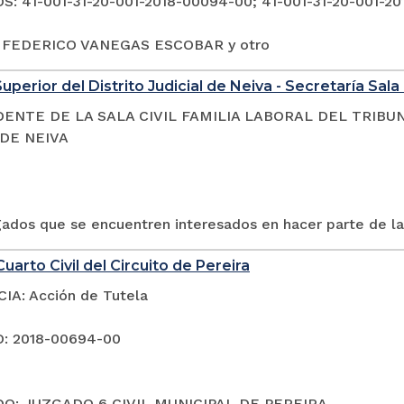
: 41-001-31-20-001-2018-00094-00; 41-001-31-20-001-20
: FEDERICO VANEGAS ESCOBAR y otro
uperior del Distrito Judicial de Neiva - Secretaría Sala 
DENTE DE LA SALA CIVIL FAMILIA LABORAL DEL TRIBU
 DE NEIVA
gados que se encuentren interesados en hacer parte de la
uarto Civil del Circuito de Pereira
A: Acción de Tutela
: 2018-00694-00
O: JUZGADO 6 CIVIL MUNICIPAL DE PEREIRA