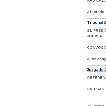
RADICADOS
Afectado
Tribunal S
EL PRESI
JUDICIAL
CONVOCA
A los abo
Juzgado C
REFERENCI
RADICADO
ACCIONAD