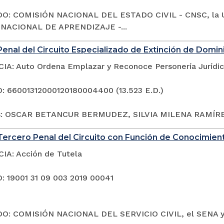
O: COMISIÓN NACIONAL DEL ESTADO CIVIL - CNSC, la 
 NACIONAL DE APRENDIZAJE -...
enal del Circuito Especializado de Extinción de Domin
A: Auto Ordena Emplazar y Reconoce Personería Jurídi
 66001312000120180004400 (13.523 E.D.)
s: OSCAR BETANCUR BERMUDEZ, SILVIA MILENA RAMÍRE
ercero Penal del Circuito con Función de Conocimien
A: Acción de Tutela
 19001 31 09 003 2019 00041
O: COMISIÓN NACIONAL DEL SERVICIO CIVIL, el SENA 