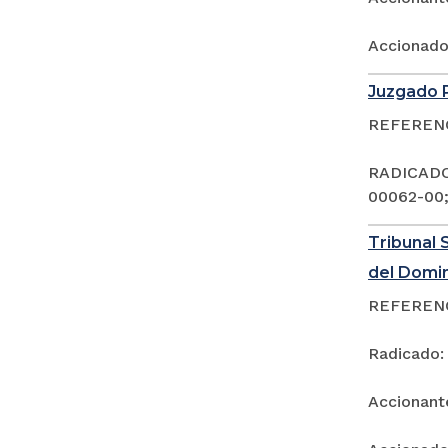
Accionad
Juzgado P
REFERENCI
RADICADOS
00062-00;
Tribunal 
del Domi
REFERENCI
Radicado:
Accionan