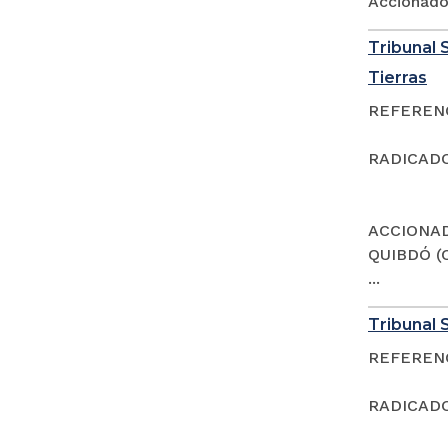
Accionad
Tribunal S
Tierras
REFERENCI
RADICADO
ACCIONAD
QUIBDÓ (
...
Tribunal S
REFERENCI
RADICADO: