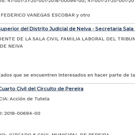
: 41-001-31-20-001-2018-00094-00; 41-001-31-20-001-20
: FEDERICO VANEGAS ESCOBAR y otro
uperior del Distrito Judicial de Neiva - Secretaría Sala 
DENTE DE LA SALA CIVIL FAMILIA LABORAL DEL TRIBU
 DE NEIVA
gados que se encuentren interesados en hacer parte de la
uarto Civil del Circuito de Pereira
A: Acción de Tutela
: 2018-00694-00
O: JUZGADO 6 CIVIL MUNICIPAL DE PEREIRA