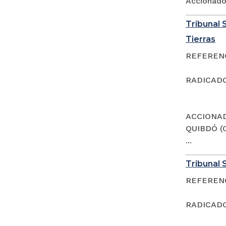
Accionad
Tribunal S
Tierras
REFERENCI
RADICADO
ACCIONAD
QUIBDÓ (
...
Tribunal S
REFERENCI
RADICADO: