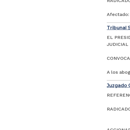
RADICADOS
Afectado
Tribunal S
EL PRESI
JUDICIAL
CONVOCA
A los abo
Juzgado C
REFERENCI
RADICADO
ACCIONAD