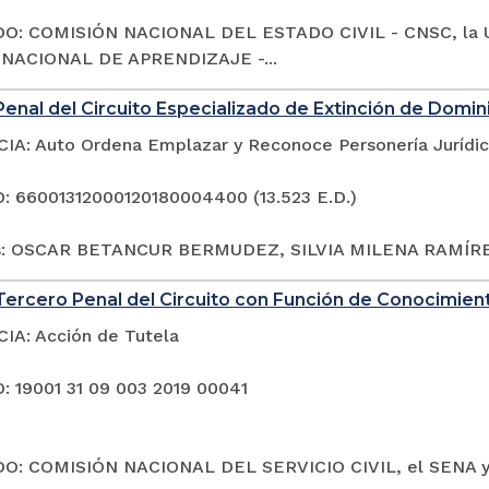
O: COMISIÓN NACIONAL DEL ESTADO CIVIL - CNSC, la 
 NACIONAL DE APRENDIZAJE -...
enal del Circuito Especializado de Extinción de Domin
A: Auto Ordena Emplazar y Reconoce Personería Jurídi
 66001312000120180004400 (13.523 E.D.)
s: OSCAR BETANCUR BERMUDEZ, SILVIA MILENA RAMÍRE
ercero Penal del Circuito con Función de Conocimien
A: Acción de Tutela
 19001 31 09 003 2019 00041
O: COMISIÓN NACIONAL DEL SERVICIO CIVIL, el SENA 