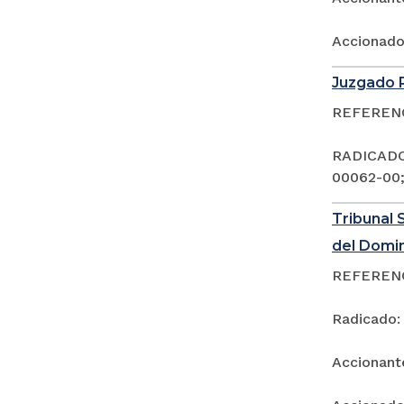
Accionad
Juzgado P
REFERENCI
RADICADOS
00062-00;
Tribunal 
del Domi
REFERENCI
Radicado:
Accionan