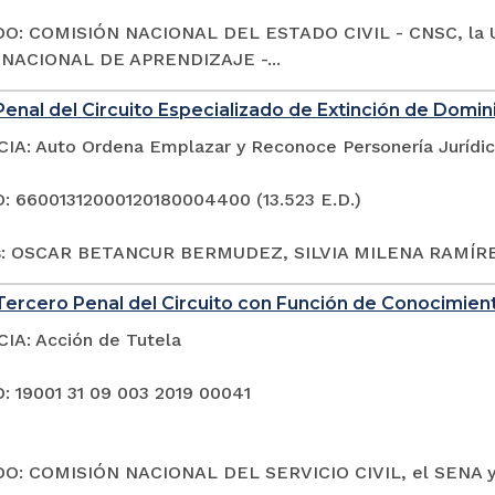
O: COMISIÓN NACIONAL DEL ESTADO CIVIL - CNSC, la 
 NACIONAL DE APRENDIZAJE -...
enal del Circuito Especializado de Extinción de Domin
A: Auto Ordena Emplazar y Reconoce Personería Jurídi
 66001312000120180004400 (13.523 E.D.)
s: OSCAR BETANCUR BERMUDEZ, SILVIA MILENA RAMÍRE
ercero Penal del Circuito con Función de Conocimien
A: Acción de Tutela
 19001 31 09 003 2019 00041
O: COMISIÓN NACIONAL DEL SERVICIO CIVIL, el SENA 