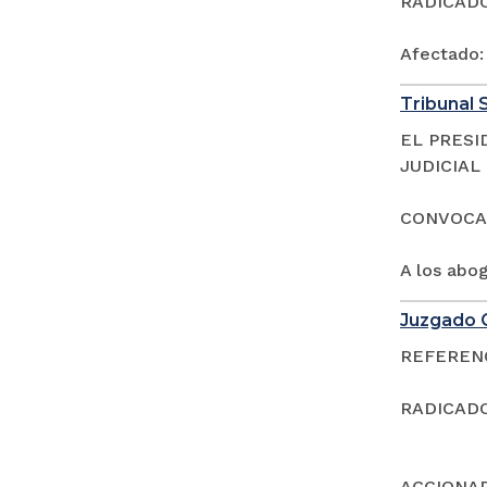
RADICADOS
Afectado
Tribunal S
EL PRESI
JUDICIAL
CONVOCA
A los abo
Juzgado C
REFERENCI
RADICADO
ACCIONAD