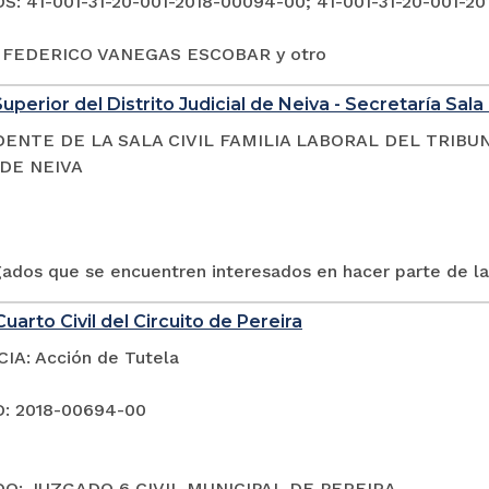
: 41-001-31-20-001-2018-00094-00; 41-001-31-20-001-20
: FEDERICO VANEGAS ESCOBAR y otro
uperior del Distrito Judicial de Neiva - Secretaría Sala 
DENTE DE LA SALA CIVIL FAMILIA LABORAL DEL TRIBU
 DE NEIVA
gados que se encuentren interesados en hacer parte de la
uarto Civil del Circuito de Pereira
A: Acción de Tutela
: 2018-00694-00
O: JUZGADO 6 CIVIL MUNICIPAL DE PEREIRA