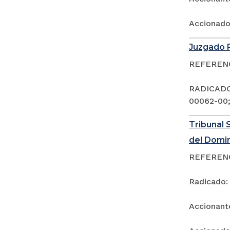
Accionad
Juzgado P
REFERENCI
RADICADOS
00062-00;
Tribunal 
del Domi
REFERENCI
Radicado:
Accionan