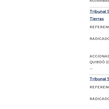
Accionad
Tribunal S
Tierras
REFERENCI
RADICADO
ACCIONAD
QUIBDÓ (
...
Tribunal S
REFERENCI
RADICADO: