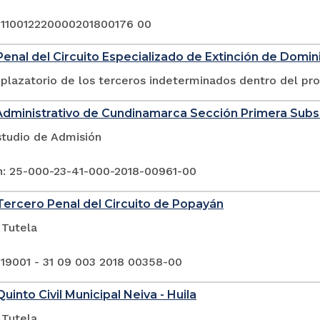
 110012220000201800176 00
enal del Circuito Especializado de Extinción de Domini
plazatorio de los terceros indeterminados dentro del pr
Administrativo de Cundinamarca Sección Primera Sub
studio de Admisión
n: 25-000-23-41-000-2018-00961-00
ercero Penal del Circuito de Popayán
 Tutela
 19001 - 31 09 003 2018 00358-00
uinto Civil Municipal Neiva - Huila
 Tutela