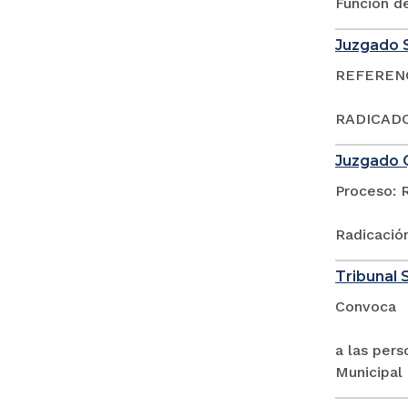
Función d
Juzgado S
REFERENCI
RADICADO
Juzgado Q
Proceso: 
Radicació
Tribunal S
Convoca
a las pers
Municipal 