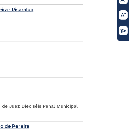
eira - Risaralda
o de Juez Dieciséis Penal Municipal
io de Pereira