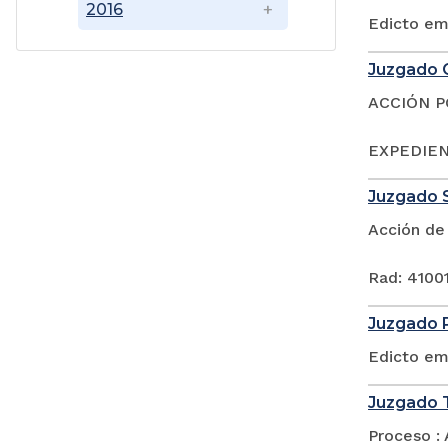
2016
Edicto em
Juzgado C
ACCIÓN 
EXPEDIENT
Juzgado S
Acción de
Rad: 4100
Juzgado P
Edicto em
Juzgado T
Proceso : 