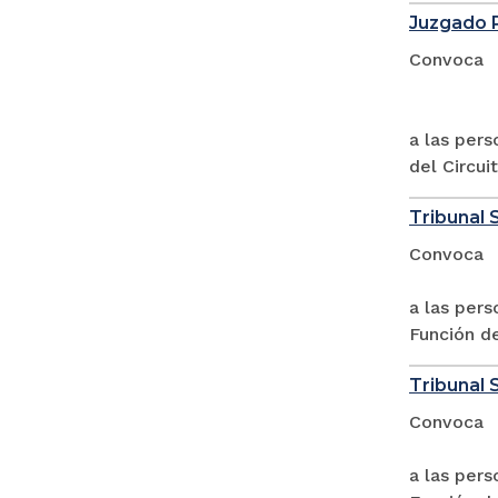
Juzgado P
Convoca
a las per
del Circui
Tribunal 
Convoca
a las pers
Función d
Tribunal 
Convoca
a las pers