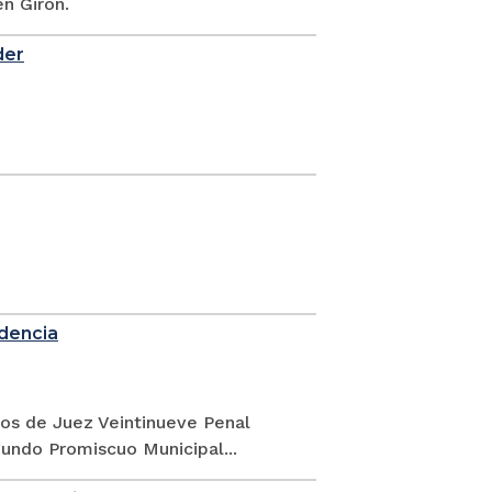
n Girón.
der
idencia
gos de Juez Veintinueve Penal
undo Promiscuo Municipal...