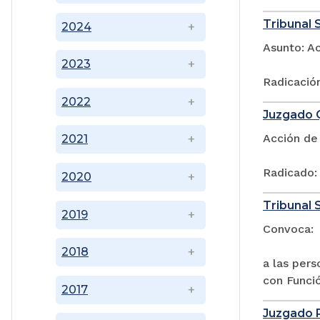
Tribunal S
2024
Asunto: A
2023
Radicació
2022
Juzgado Q
Acción de
2021
Radicado:
2020
Tribunal S
2019
Convoca:
2018
a las pers
con Funció
2017
Juzgado P