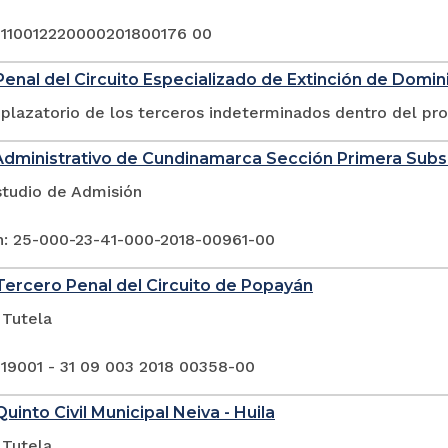
 110012220000201800176 00
enal del Circuito Especializado de Extinción de Domini
plazatorio de los terceros indeterminados dentro del pr
Administrativo de Cundinamarca Sección Primera Sub
studio de Admisión
n: 25-000-23-41-000-2018-00961-00
ercero Penal del Circuito de Popayán
 Tutela
 19001 - 31 09 003 2018 00358-00
uinto Civil Municipal Neiva - Huila
 Tutela