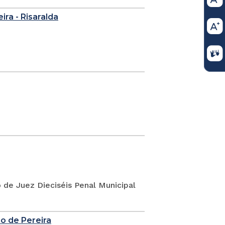
eira - Risaralda
o de Juez Dieciséis Penal Municipal
io de Pereira