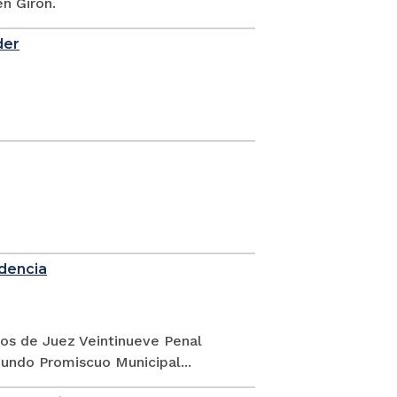
n Girón.
der
idencia
gos de Juez Veintinueve Penal
undo Promiscuo Municipal...