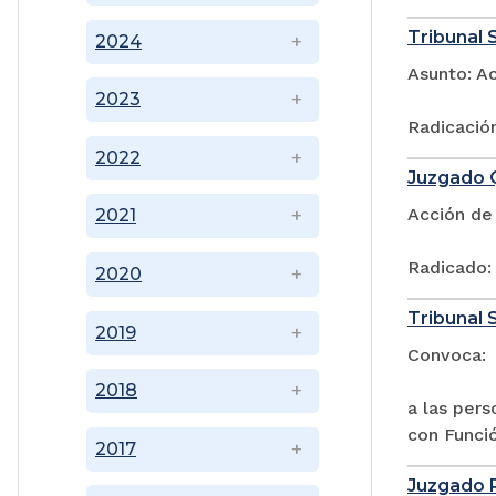
Tribunal S
2024
Asunto: A
2023
Radicació
2022
Juzgado Q
Acción de
2021
Radicado:
2020
Tribunal S
2019
Convoca:
2018
a las pers
con Funció
2017
Juzgado P