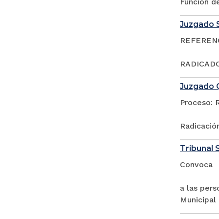
Función d
Juzgado S
REFERENCI
RADICADO
Juzgado Q
Proceso: 
Radicació
Tribunal S
Convoca
a las pers
Municipal 