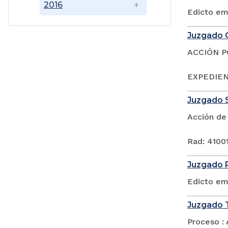
2016
Edicto em
Juzgado C
ACCIÓN 
EXPEDIENT
Juzgado S
Acción de
Rad: 4100
Juzgado P
Edicto em
Juzgado T
Proceso : 