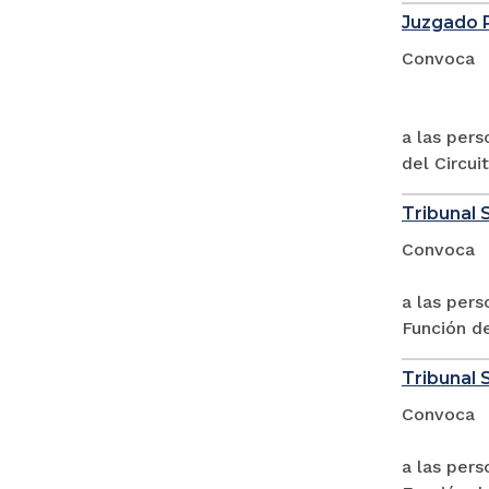
Juzgado P
Convoca
a las per
del Circui
Tribunal 
Convoca
a las pers
Función d
Tribunal 
Convoca
a las pers