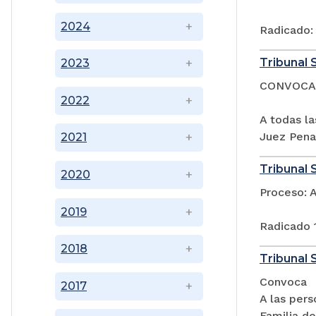
2024
Radicado:
Tribunal 
2023
CONVOCA
2022
A todas l
Juez Penal
2021
Tribunal 
2020
Proceso: 
2019
Radicado 
2018
Tribunal S
Convoca
2017
A las pers
Familia de