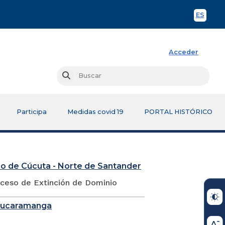
ES
Spani
Acceder
Busc
Buscar
Participa
Medidas covid 19
PORTAL HISTÓRICO
io de Cúcuta - Norte de Santander
oceso de Extinción de Dominio
 Bucaramanga