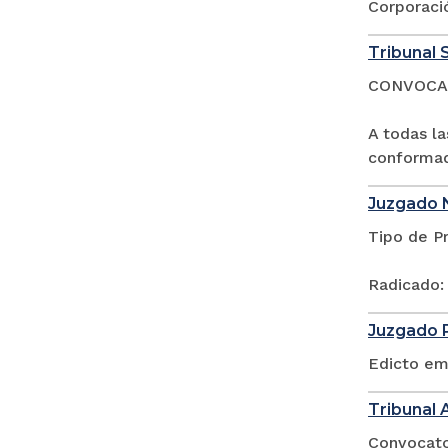
Corporació
Tribunal S
CONVOCA
A todas l
conformad
Juzgado 
Tipo de P
Radicado:
Juzgado P
Edicto em
Tribunal 
Convocator