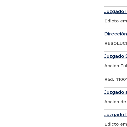
Juzgado P
Edicto em
Dirección
RESOLUCIÓ
Juzgado S
Acción Tu
Rad. 4100
Juzgado s
Acción de 
Juzgado P
Edicto em