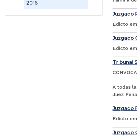
2016
Juzgado P
Edicto em
Juzgado C
Edicto em
Tribunal 
CONVOCA
A todas l
Juez Penal
Juzgado P
Edicto em
Juzgado Q