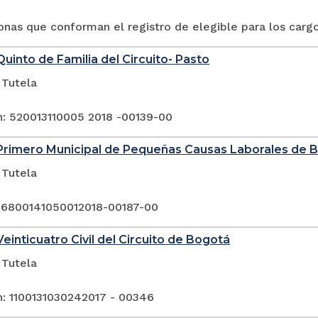
onas que conforman el registro de elegible para los cargos
uinto de Familia del Circuito- Pasto
 Tutela
n: 520013110005 2018 -00139-00
Primero Municipal de Pequeñas Causas Laborales de
 Tutela
 6800141050012018-00187-00
einticuatro Civil del Circuito de Bogotá
 Tutela
n: 1100131030242017 - 00346