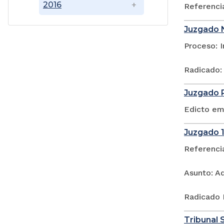
2016
Referenci
Juzgado N
Proceso: 
Radicado:
Juzgado P
Edicto em
Juzgado 1
Referenci
Asunto: A
Radicado 
Tribunal S