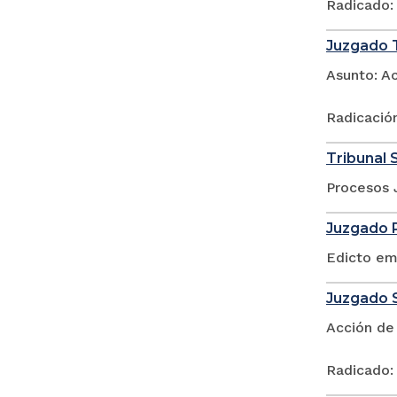
Radicado:
Juzgado T
Asunto: A
Radicació
Tribunal 
Procesos 
Juzgado P
Edicto em
Juzgado S
Acción de
Radicado: