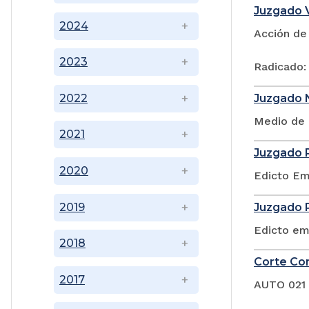
Juzgado V
2024
Acción de
2023
Radicado:
Juzgado N
2022
Medio de 
2021
Juzgado P
2020
Edicto Em
2019
Juzgado P
Edicto em
2018
Corte Con
2017
AUTO 021