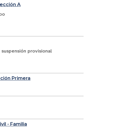
sección A
upo
suspensión provisional
cción Primera
vil - Familia