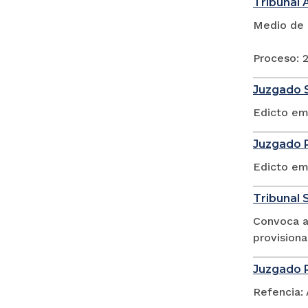
Tribunal 
Medio de 
Proceso:
Juzgado S
Edicto em
Juzgado P
Edicto em
Tribunal S
Convoca a 
provisiona
Juzgado P
Refencia: