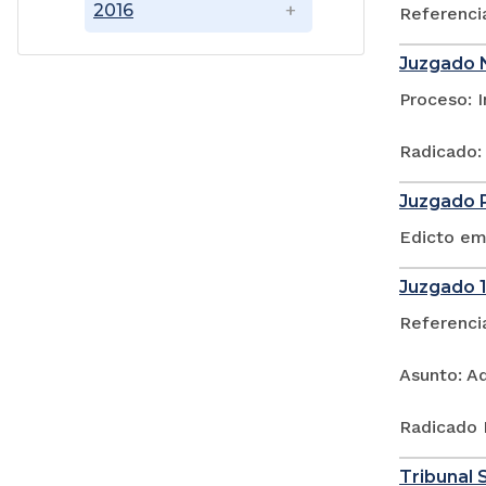
2016
Referenci
Juzgado N
Proceso: 
Radicado:
Juzgado P
Edicto em
Juzgado 1
Referenci
Asunto: A
Radicado 
Tribunal S