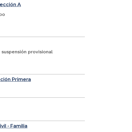
sección A
upo
suspensión provisional
cción Primera
vil - Familia