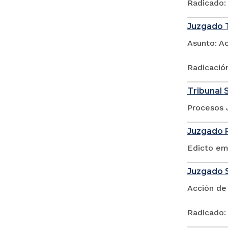
Radicado:
Juzgado T
Asunto: A
Radicació
Tribunal 
Procesos 
Juzgado P
Edicto em
Juzgado S
Acción de
Radicado: