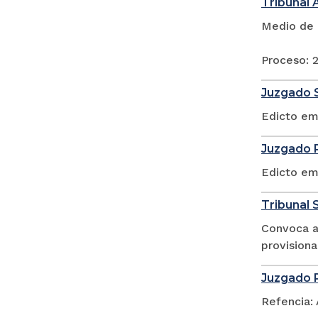
Tribunal 
Medio de 
Proceso:
Juzgado S
Edicto em
Juzgado P
Edicto em
Tribunal S
Convoca a 
provisiona
Juzgado P
Refencia: