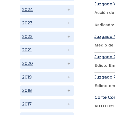
Juzgado V
2024
Acción de
2023
Radicado:
Juzgado N
2022
Medio de 
2021
Juzgado P
2020
Edicto Em
2019
Juzgado P
Edicto em
2018
Corte Con
2017
AUTO 021