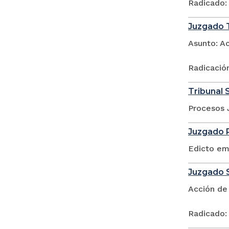
Radicado:
Juzgado T
Asunto: A
Radicació
Tribunal 
Procesos 
Juzgado P
Edicto em
Juzgado S
Acción de
Radicado: