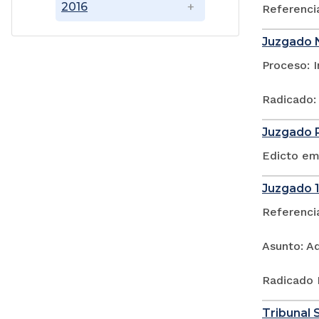
2016
Referenci
Juzgado N
Proceso: 
Radicado:
Juzgado P
Edicto em
Juzgado 1
Referenci
Asunto: A
Radicado 
Tribunal S