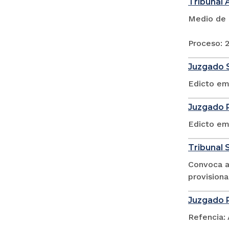
Tribunal 
Medio de 
Proceso:
Juzgado S
Edicto em
Juzgado P
Edicto em
Tribunal S
Convoca a 
provisiona
Juzgado P
Refencia: