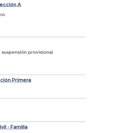
sección A
upo
suspensión provisional
cción Primera
vil - Familia