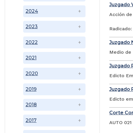
Juzgado V
2024
Acción de
2023
Radicado:
Juzgado N
2022
Medio de 
2021
Juzgado P
2020
Edicto Em
2019
Juzgado P
Edicto em
2018
Corte Con
2017
AUTO 021