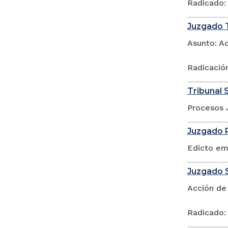
Radicado:
Juzgado T
Asunto: A
Radicació
Tribunal 
Procesos 
Juzgado P
Edicto em
Juzgado S
Acción de
Radicado: