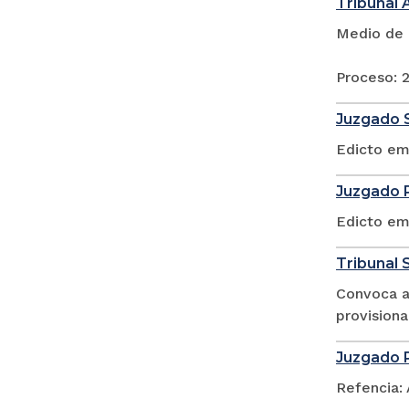
Tribunal 
Medio de 
Proceso:
Juzgado S
Edicto em
Juzgado P
Edicto em
Tribunal S
Convoca a 
provisiona
Juzgado P
Refencia: