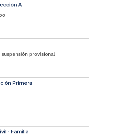
sección A
upo
suspensión provisional
cción Primera
vil - Familia