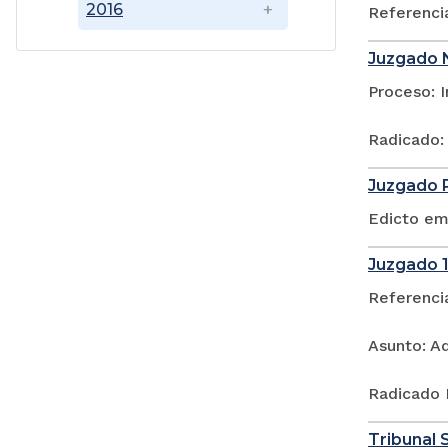
2016
Referenci
Juzgado N
Proceso: 
Radicado:
Juzgado P
Edicto em
Juzgado 1
Referenci
Asunto: A
Radicado 
Tribunal S