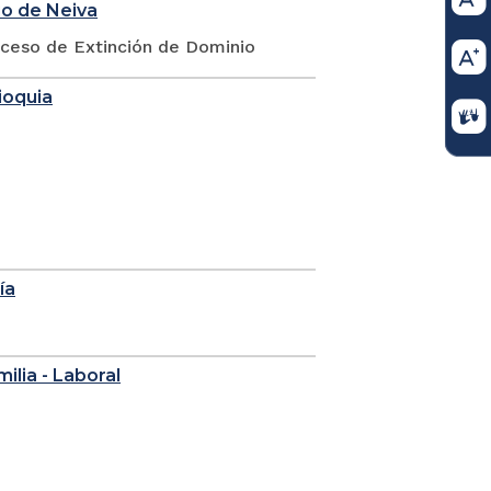
io de Neiva
oceso de Extinción de Dominio
ioquia
ía
milia - Laboral