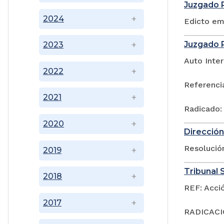
Juzgado P
2024
Edicto em
Juzgado P
2023
Auto Inter
2022
Referenci
2021
Radicado:
2020
Dirección
Resoluci
2019
Tribunal S
2018
REF: Acci
2017
RADICACIÓ