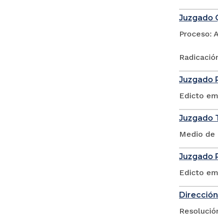
Juzgado Q
Proceso: 
Radicació
Juzgado P
Edicto em
Juzgado T
Medio de 
Juzgado P
Edicto em
Dirección
Resolució