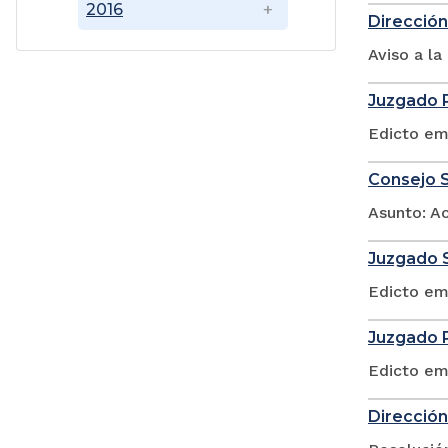
2016
Dirección
Aviso a l
Juzgado P
Edicto em
Consejo S
Asunto: A
Juzgado S
Edicto em
Juzgado P
Edicto em
Dirección