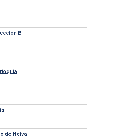
sección B
tioquia
ía
io de Neiva