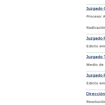
Juzgado Q
Proceso: 
Radicació
Juzgado P
Edicto em
Juzgado T
Medio de 
Juzgado P
Edicto em
Dirección
Resolució