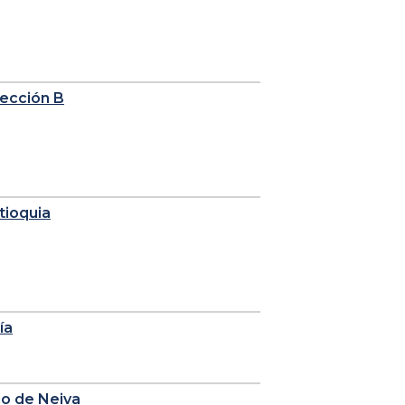
sección B
tioquia
ía
io de Neiva