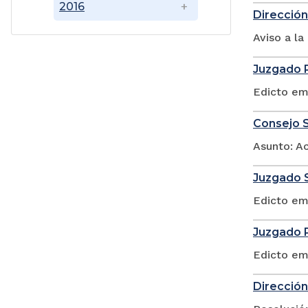
2016
Dirección
Aviso a l
Juzgado P
Edicto em
Consejo S
Asunto: A
Juzgado S
Edicto em
Juzgado P
Edicto em
Dirección