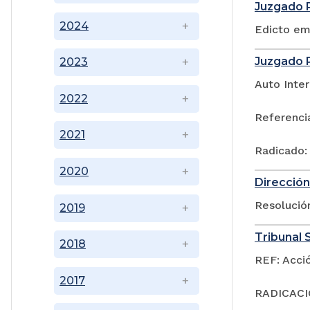
Juzgado P
2024
Edicto em
Juzgado P
2023
Auto Inter
2022
Referenci
2021
Radicado:
2020
Dirección
Resoluci
2019
Tribunal S
2018
REF: Acci
2017
RADICACIÓ