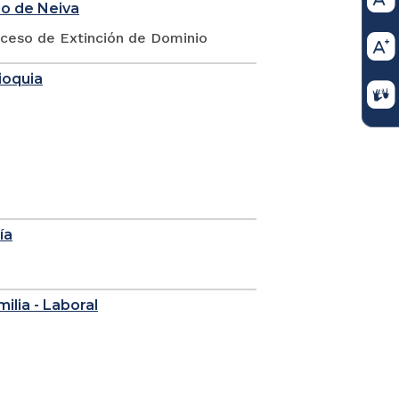
io de Neiva
oceso de Extinción de Dominio
ioquia
ía
milia - Laboral