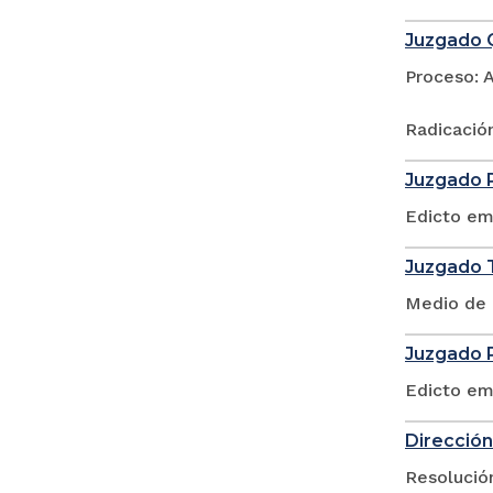
Juzgado Q
Proceso: 
Radicació
Juzgado P
Edicto em
Juzgado T
Medio de 
Juzgado P
Edicto em
Dirección
Resolució