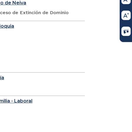
io de Neiva
oceso de Extinción de Dominio
ioquia
ía
milia - Laboral