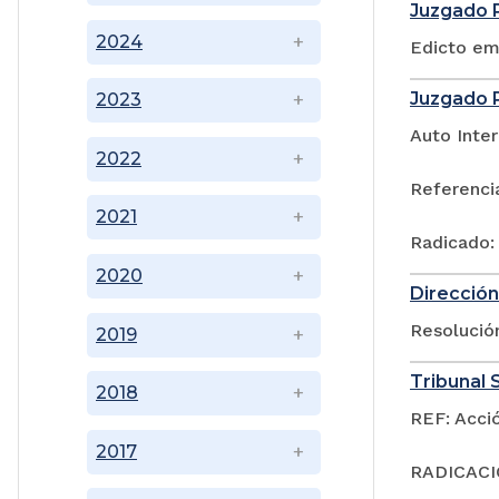
Juzgado P
2024
Edicto em
Juzgado P
2023
Auto Inter
2022
Referenci
2021
Radicado:
2020
Dirección
Resoluci
2019
Tribunal S
2018
REF: Acci
2017
RADICACIÓ