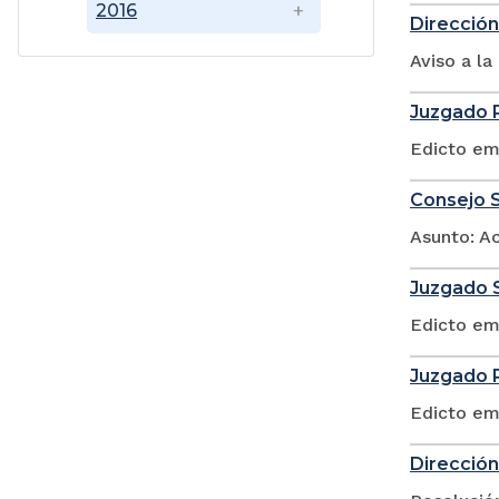
2016
Dirección
Aviso a l
Juzgado P
Edicto em
Consejo S
Asunto: A
Juzgado S
Edicto em
Juzgado P
Edicto em
Dirección