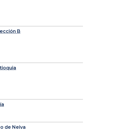
sección B
tioquia
ía
io de Neiva