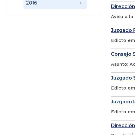
2016
Dirección
Aviso a l
Juzgado P
Edicto em
Consejo S
Asunto: A
Juzgado S
Edicto em
Juzgado P
Edicto em
Dirección