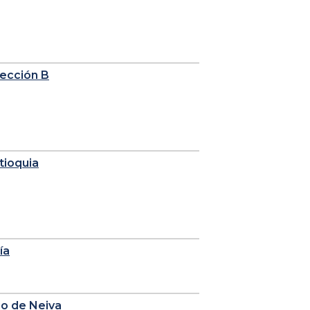
sección B
tioquia
ía
io de Neiva