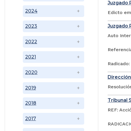
Juzgado P
2024
Edicto em
Juzgado P
2023
Auto Inter
2022
Referenci
2021
Radicado:
2020
Dirección
Resoluci
2019
Tribunal S
2018
REF: Acci
2017
RADICACIÓ