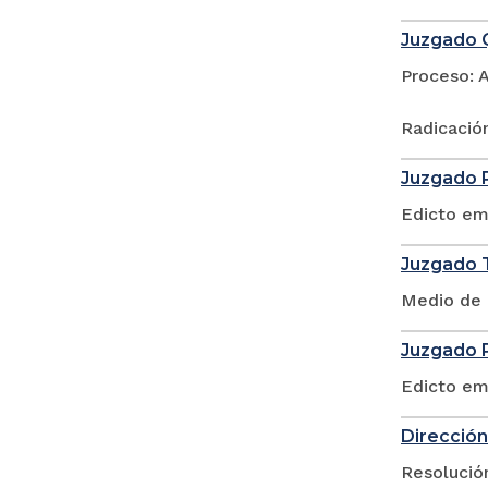
Juzgado Q
Proceso: 
Radicació
Juzgado P
Edicto em
Juzgado T
Medio de 
Juzgado P
Edicto em
Dirección
Resolució