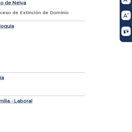
io de Neiva
oceso de Extinción de Dominio
ioquia
ía
milia - Laboral