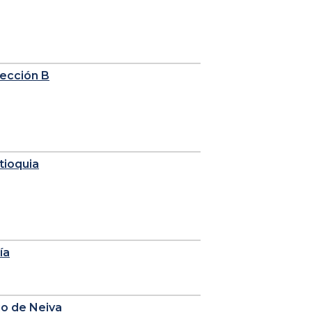
sección B
tioquia
ía
io de Neiva