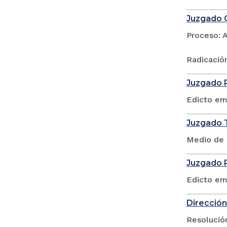
Juzgado Q
Proceso: 
Radicació
Juzgado P
Edicto em
Juzgado T
Medio de 
Juzgado P
Edicto em
Dirección
Resolució