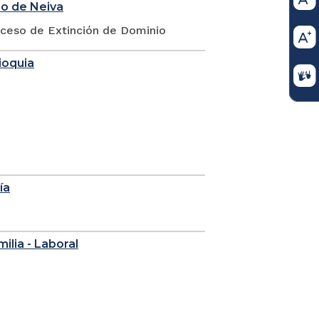
io de Neiva
oceso de Extinción de Dominio
ioquia
ía
milia - Laboral