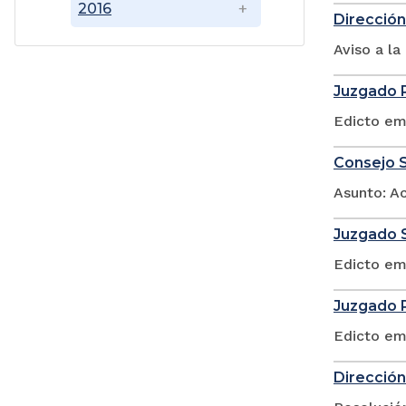
2016
Dirección
Aviso a l
Juzgado P
Edicto em
Consejo S
Asunto: A
Juzgado S
Edicto em
Juzgado P
Edicto em
Dirección