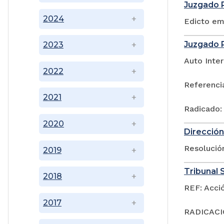
Juzgado P
2024
Edicto em
Juzgado P
2023
Auto Inter
2022
Referenci
2021
Radicado:
2020
Dirección
Resoluci
2019
Tribunal S
2018
REF: Acci
2017
RADICACIÓ