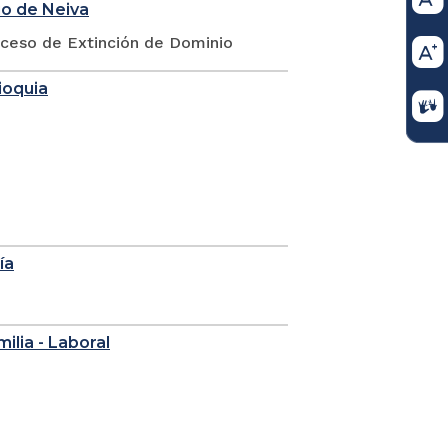
io de Neiva
oceso de Extinción de Dominio
ioquia
ía
milia - Laboral