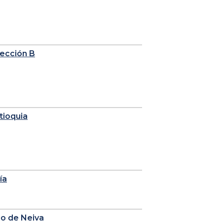
sección B
tioquia
ía
io de Neiva