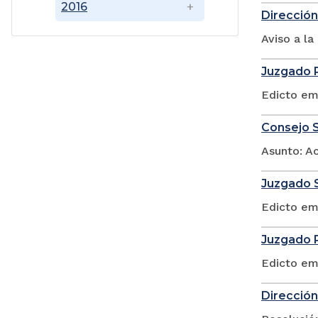
2016
Dirección
Aviso a l
Juzgado P
Edicto em
Consejo S
Asunto: A
Juzgado S
Edicto em
Juzgado P
Edicto em
Dirección