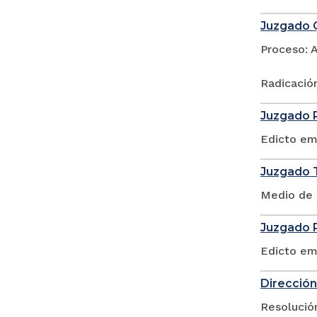
Juzgado Q
Proceso: 
Radicació
Juzgado P
Edicto em
Juzgado T
Medio de 
Juzgado P
Edicto em
Dirección
Resolució