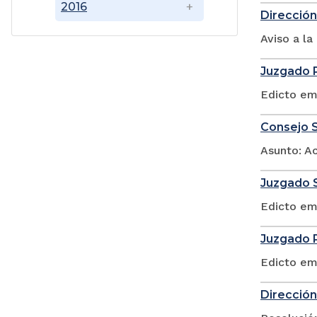
2016
Dirección
Aviso a l
Juzgado P
Edicto em
Consejo S
Asunto: A
Juzgado S
Edicto em
Juzgado P
Edicto em
Dirección