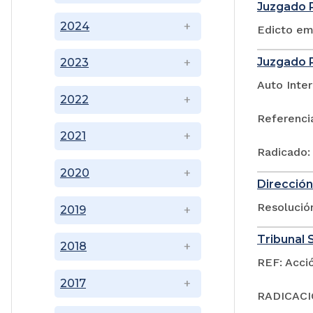
Juzgado P
2024
Edicto em
Juzgado P
2023
Auto Inter
2022
Referenci
2021
Radicado:
2020
Dirección
Resoluci
2019
Tribunal S
2018
REF: Acci
2017
RADICACIÓ