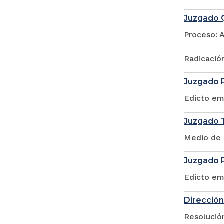
Juzgado Q
Proceso: 
Radicació
Juzgado P
Edicto em
Juzgado T
Medio de 
Juzgado P
Edicto em
Dirección
Resolució