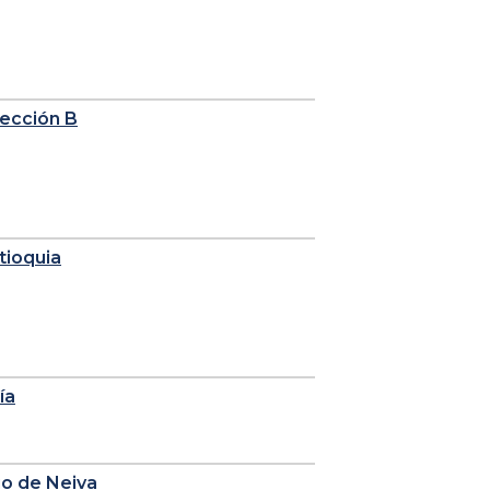
sección B
tioquia
ía
io de Neiva