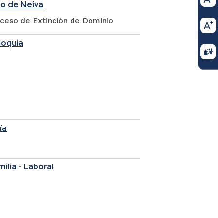
io de Neiva
oceso de Extinción de Dominio
ioquia
ía
milia - Laboral