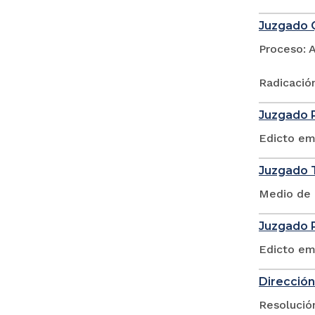
Juzgado Q
Proceso: 
Radicació
Juzgado P
Edicto em
Juzgado T
Medio de 
Juzgado P
Edicto em
Dirección
Resolució