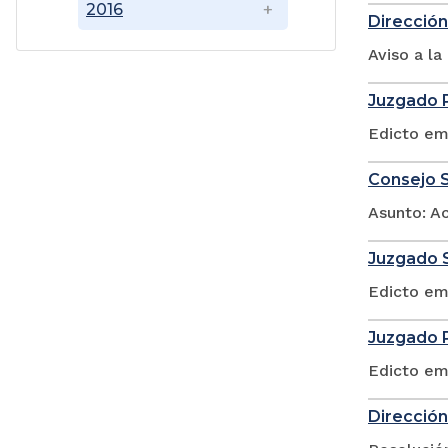
2016
Dirección
Aviso a l
Juzgado P
Edicto em
Consejo S
Asunto: A
Juzgado S
Edicto em
Juzgado P
Edicto em
Dirección