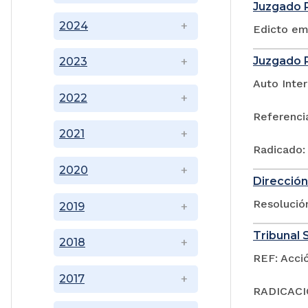
Juzgado P
2024
Edicto em
Juzgado P
2023
Auto Inter
2022
Referenci
2021
Radicado:
2020
Dirección
Resoluci
2019
Tribunal S
2018
REF: Acci
2017
RADICACIÓ