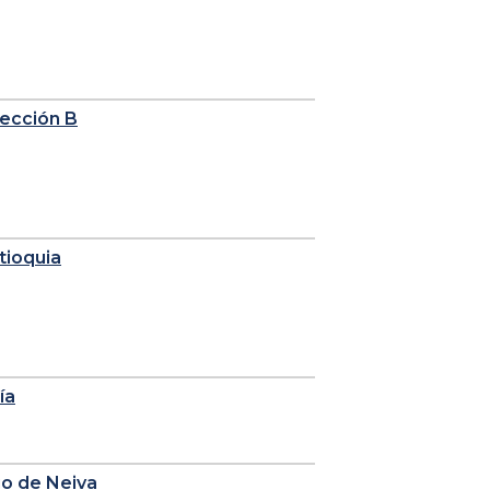
sección B
tioquia
ía
io de Neiva