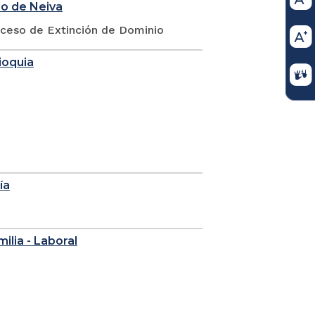
io de Neiva
oceso de Extinción de Dominio
ioquia
ía
milia - Laboral