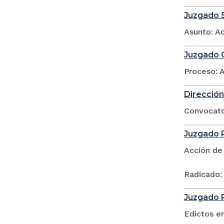
Juzgado 5
Asunto: A
Juzgado O
Proceso: 
Dirección
Convocator
Juzgado P
Acción de
Radicado:
Juzgado P
Edictos e