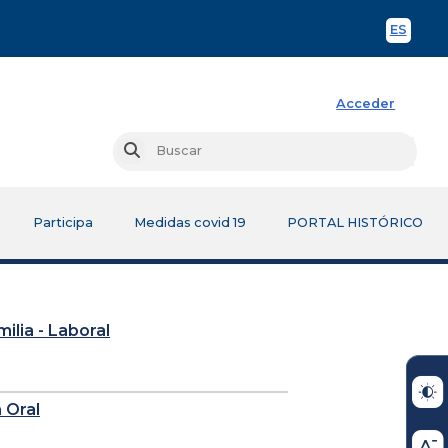
ES
Spani
Acceder
Busc
Buscar
Participa
Medidas covid 19
PORTAL HISTÓRICO
milia - Laboral
 Oral