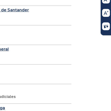
e de Santander
neral
diciales
nga