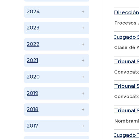
2024
Dirección
Procesos 
2023
Juzgado 5
2022
Clase de A
2021
Tribunal 
Convocato
2020
Tribunal 
2019
Convocator
2018
Tribunal 
Nombramie
2017
Juzgado T