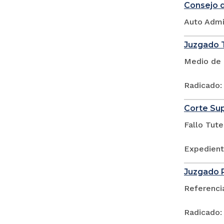
Consejo d
Auto Admi
Juzgado T
Medio de 
Radicado
Corte Sup
Fallo Tute
Expedient
Juzgado P
Referenci
Radicado: