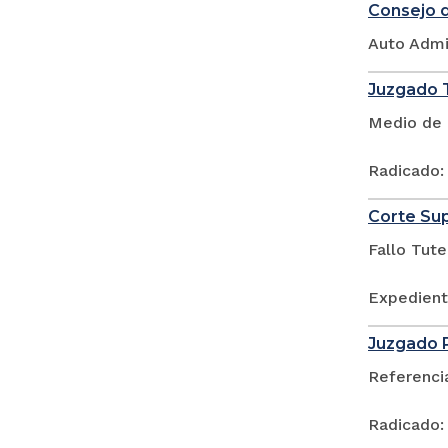
Consejo d
Auto Admi
Juzgado T
Medio de 
Radicado
Corte Sup
Fallo Tute
Expedient
Juzgado P
Referenci
Radicado: