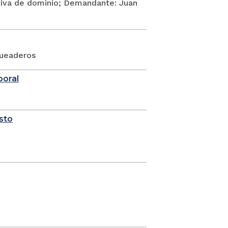
itiva de dominio; Demandante: Juan
queaderos
boral
sto