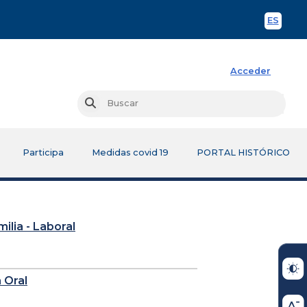
ES
Spani
Acceder
Busc
Buscar
Participa
Medidas covid 19
PORTAL HISTÓRICO
milia - Laboral
 Oral