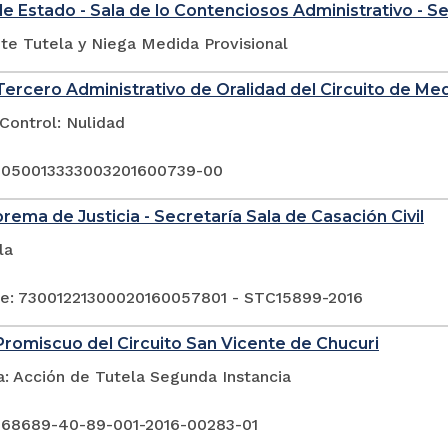
e Estado - Sala de lo Contenciosos Administrativo - S
te Tutela y Niega Medida Provisional
ercero Administrativo de Oralidad del Circuito de Med
Control: Nulidad
: 050013333003201600739-00
rema de Justicia - Secretaría Sala de Casación Civil
la
e: 73001221300020160057801 - STC15899-2016
romiscuo del Circuito San Vicente de Chucuri
a: Acción de Tutela Segunda Instancia
 68689-40-89-001-2016-00283-01