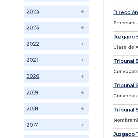
2024
Dirección
Procesos 
2023
Juzgado 5
2022
Clase de A
2021
Tribunal 
Convocato
2020
Tribunal 
2019
Convocator
2018
Tribunal 
Nombramie
2017
Juzgado T