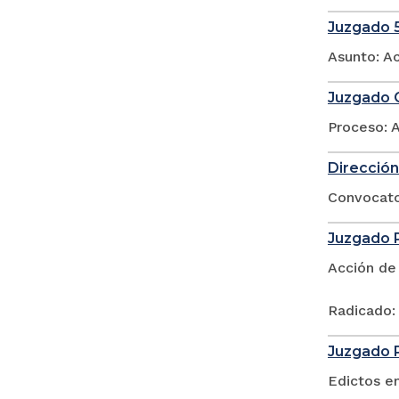
Juzgado 5
Asunto: A
Juzgado O
Proceso: 
Dirección
Convocator
Juzgado P
Acción de
Radicado:
Juzgado P
Edictos e