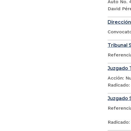
Auto No. 
David Pér
Dirección
Convocato
Tribunal 
Referenci
Juzgado T
Acción: N
Radicado:
Juzgado 
Referenci
Radicado: