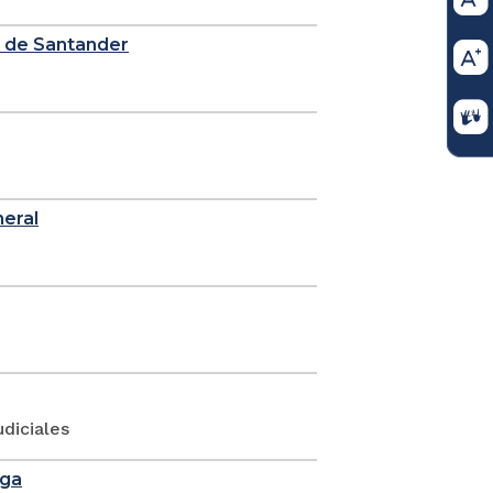
e de Santander
neral
diciales
nga