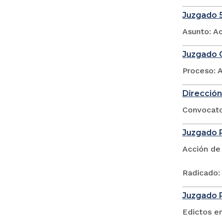
Juzgado 5
Asunto: A
Juzgado O
Proceso: 
Dirección
Convocator
Juzgado P
Acción de
Radicado:
Juzgado P
Edictos e