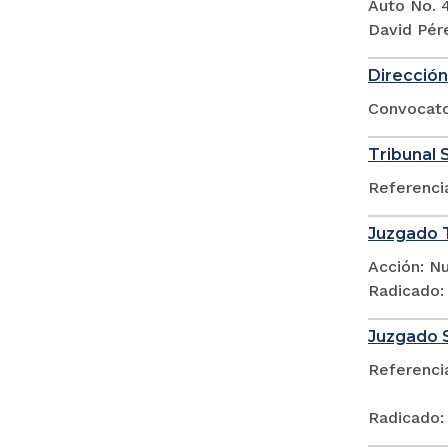
Auto No. 
David Pér
Dirección
Convocato
Tribunal 
Referenci
Juzgado T
Acción: N
Radicado:
Juzgado 
Referenci
Radicado: