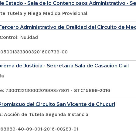
e Estado - Sala de lo Contenciosos Administrativo - S
te Tutela y Niega Medida Provisional
ercero Administrativo de Oralidad del Circuito de Med
Control: Nulidad
: 050013333003201600739-00
rema de Justicia - Secretaría Sala de Casación Civil
la
e: 73001221300020160057801 - STC15899-2016
romiscuo del Circuito San Vicente de Chucuri
a: Acción de Tutela Segunda Instancia
 68689-40-89-001-2016-00283-01