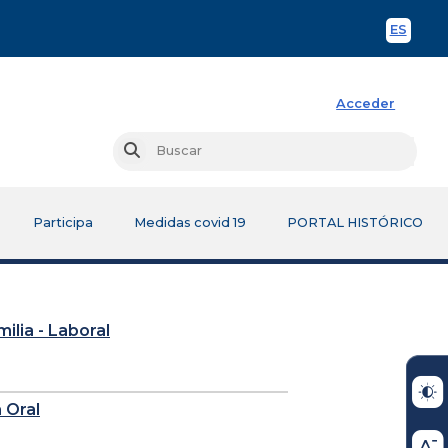
ES
Spani
Acceder
Busc
Buscar
Participa
Medidas covid 19
PORTAL HISTÓRICO
milia - Laboral
 Oral