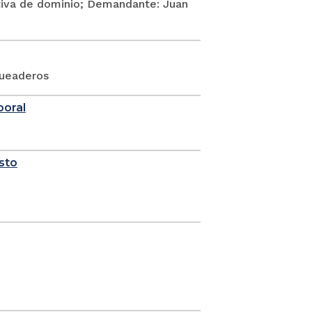
itiva de dominio; Demandante: Juan
queaderos
boral
sto