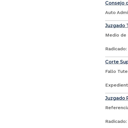
Consejo d
Auto Admi
Juzgado T
Medio de 
Radicado
Corte Sup
Fallo Tute
Expedient
Juzgado P
Referenci
Radicado: