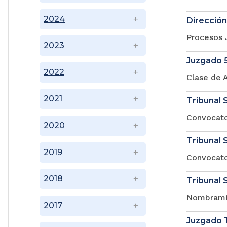
2024
Dirección
Procesos 
2023
Juzgado 5
2022
Clase de A
2021
Tribunal 
Convocato
2020
Tribunal 
2019
Convocator
2018
Tribunal 
Nombramie
2017
Juzgado T