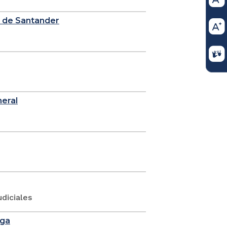
e de Santander
neral
diciales
nga