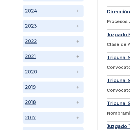
2024
Dirección
Procesos 
2023
Juzgado 5
2022
Clase de A
2021
Tribunal 
Convocato
2020
Tribunal 
2019
Convocator
2018
Tribunal 
Nombramie
2017
Juzgado T