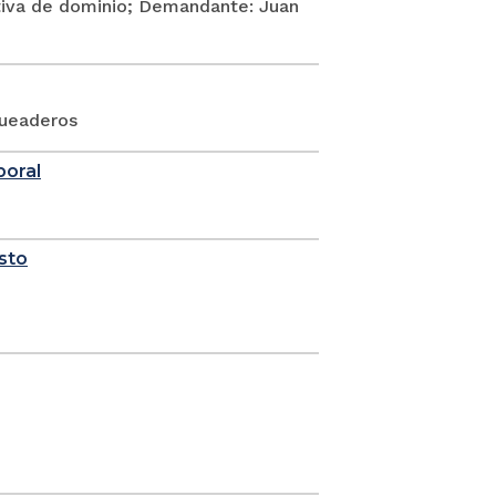
itiva de dominio; Demandante: Juan
queaderos
boral
sto