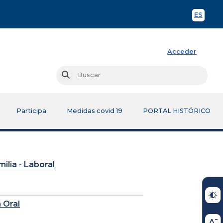
ES
Spani
Acceder
Busc
Buscar
Participa
Medidas covid 19
PORTAL HISTÓRICO
milia - Laboral
 Oral