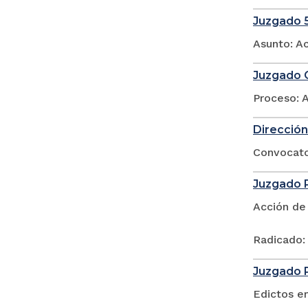
Juzgado 5
Asunto: A
Juzgado O
Proceso: 
Dirección
Convocator
Juzgado P
Acción de
Radicado:
Juzgado P
Edictos e