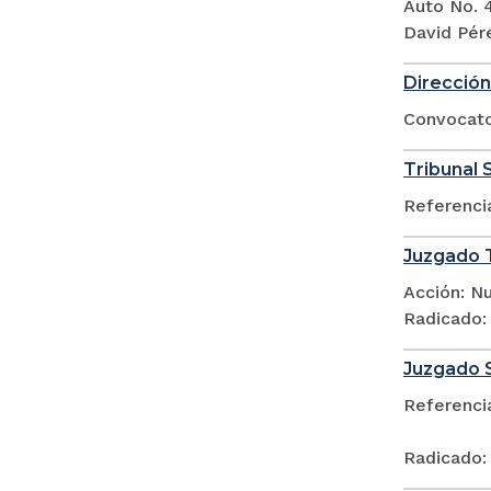
Auto No. 
David Pér
Dirección
Convocato
Tribunal 
Referenci
Juzgado T
Acción: N
Radicado:
Juzgado 
Referenci
Radicado: