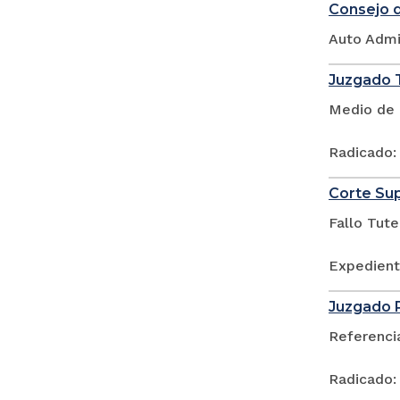
Consejo d
Auto Admi
Juzgado T
Medio de 
Radicado
Corte Sup
Fallo Tute
Expedient
Juzgado P
Referenci
Radicado: