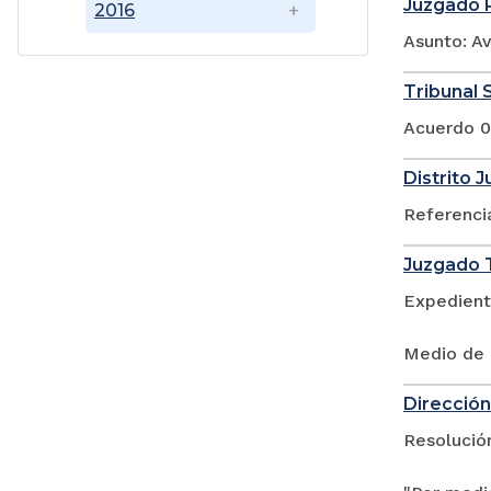
Juzgado P
2016
Asunto: A
Tribunal S
Acuerdo 0
Distrito 
Referenci
Juzgado T
Expedient
Medio de 
Dirección 
Resolució