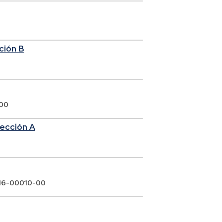
cción B
 00
sección A
016-00010-00