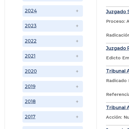
2024
Juzgado S
Proceso: 
2023
Radicació
2022
Juzgado P
2021
Edicto Emp
Tribunal 
2020
Radicado 
2019
Referencia
2018
Tribunal 
2017
Acción: N