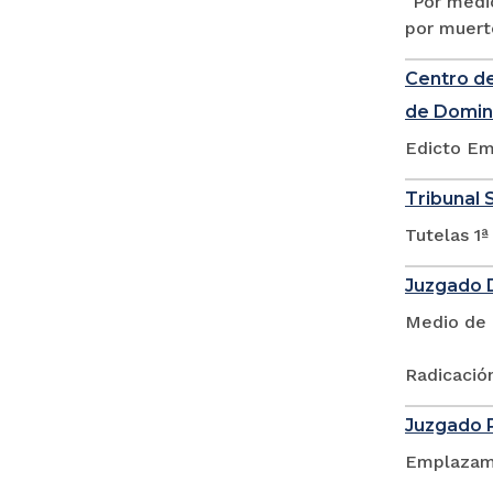
"Por medio
por muert
Centro de
de Domin
Edicto Em
Tribunal S
Tutelas 1ª
Juzgado D
Medio de 
Radicación
Juzgado P
Emplazam