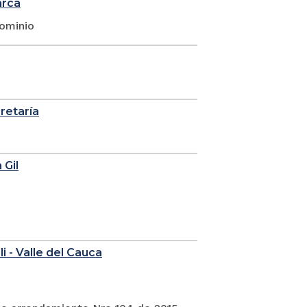
arca
dominio
cretaría
 Gil
i - Valle del Cauca