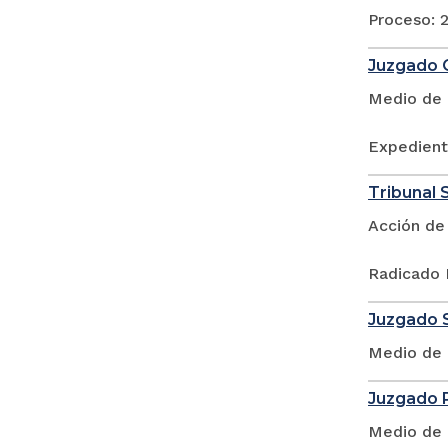
Proceso: 2
Juzgado O
Medio de 
Expedient
Tribunal S
Acción de
Radicado 
Juzgado S
Medio de 
Juzgado P
Medio de 