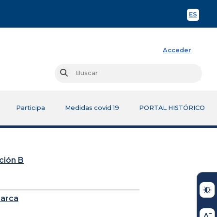
ES
Spani
Acceder
Busc
Buscar
Participa
Medidas covid 19
PORTAL HISTÓRICO
cción B
marca