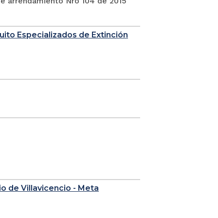
 de arrendamiento Nro 104 de 2015
uito Especializados de Extinción
o de Villavicencio - Meta