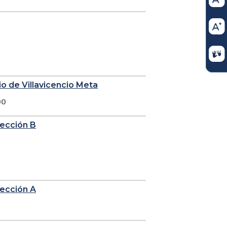
io de Villavicencio Meta
00
sección B
sección A