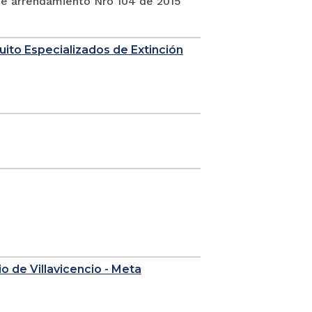
 de arrendamiento Nro 104 de 2015
uito Especializados de Extinción
o de Villavicencio - Meta