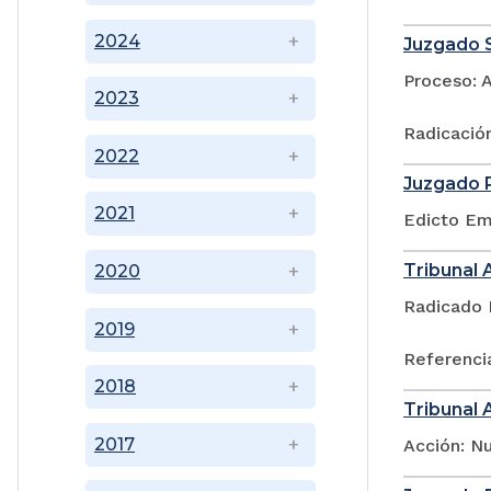
2024
Juzgado S
Proceso: 
2023
Radicació
2022
Juzgado P
2021
Edicto Emp
Tribunal 
2020
Radicado 
2019
Referencia
2018
Tribunal 
2017
Acción: N