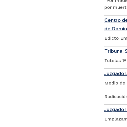
"Por medio
por muert
Centro de
de Domin
Edicto Em
Tribunal S
Tutelas 1ª
Juzgado D
Medio de 
Radicación
Juzgado P
Emplazam