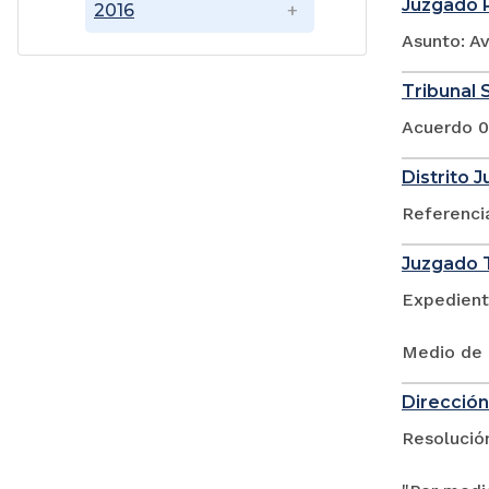
Juzgado P
2016
Asunto: A
Tribunal S
Acuerdo 0
Distrito 
Referenci
Juzgado T
Expedient
Medio de 
Dirección 
Resolució