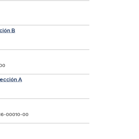
cción B
 00
sección A
016-00010-00