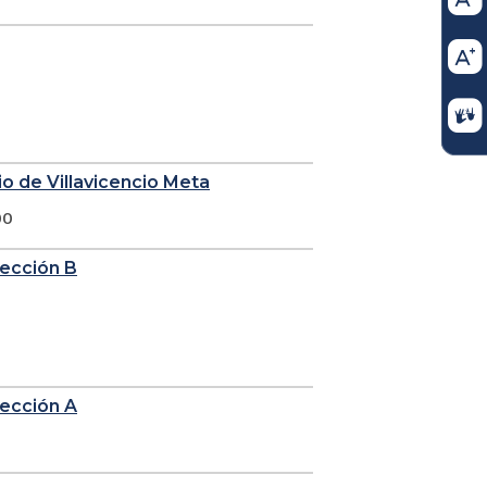
io de Villavicencio Meta
00
sección B
sección A