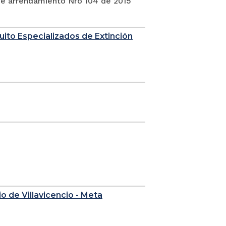
 de arrendamiento Nro 104 de 2015
uito Especializados de Extinción
o de Villavicencio - Meta