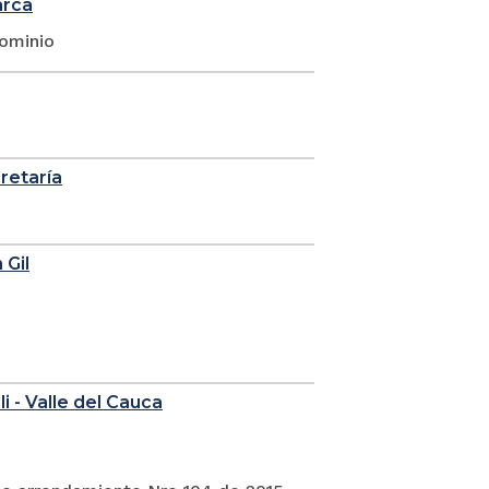
arca
dominio
cretaría
 Gil
i - Valle del Cauca