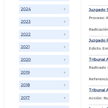
2024
Juzgado S
Proceso: 
2023
Radicació
2022
Juzgado P
2021
Edicto Emp
Tribunal 
2020
Radicado 
2019
Referencia
2018
Tribunal 
2017
Acción: N