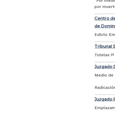
"Por medio
por muert
Centro de
de Domin
Edicto Em
Tribunal S
Tutelas 1ª
Juzgado D
Medio de 
Radicación
Juzgado P
Emplazam