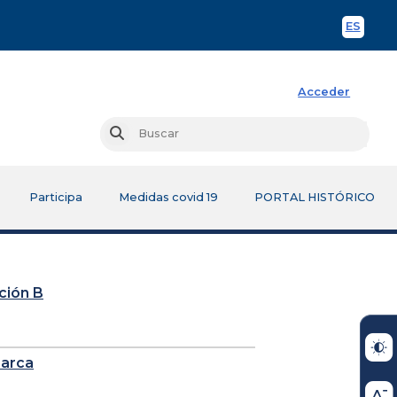
ES
Spani
Acceder
Busc
Buscar
Participa
Medidas covid 19
PORTAL HISTÓRICO
cción B
marca