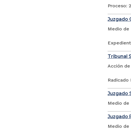
Proceso: 2
Juzgado O
Medio de 
Expedient
Tribunal S
Acción de
Radicado 
Juzgado S
Medio de 
Juzgado P
Medio de 