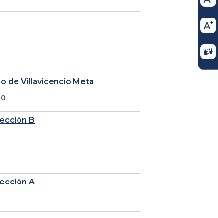
io de Villavicencio Meta
00
sección B
sección A