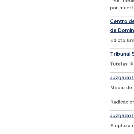
"Por medio
por muert
Centro de
de Domin
Edicto Em
Tribunal S
Tutelas 1ª
Juzgado D
Medio de 
Radicación
Juzgado P
Emplazam