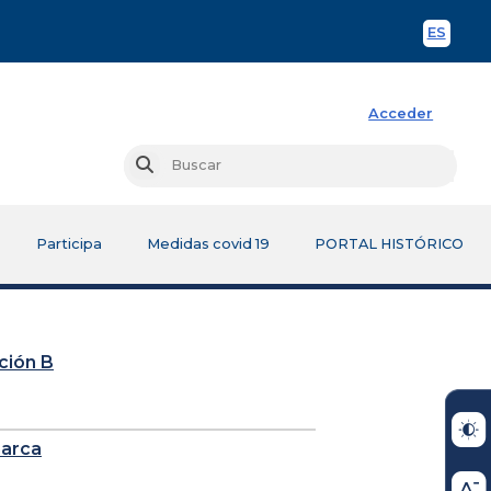
ES
Spani
Acceder
Busc
Buscar
Participa
Medidas covid 19
PORTAL HISTÓRICO
cción B
marca