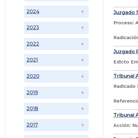
2024
Juzgado S
Proceso: 
2023
Radicació
2022
Juzgado P
2021
Edicto Emp
Tribunal 
2020
Radicado 
2019
Referencia
2018
Tribunal 
2017
Acción: N