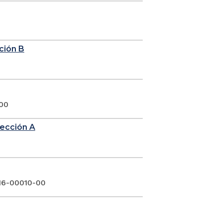
cción B
 00
sección A
016-00010-00