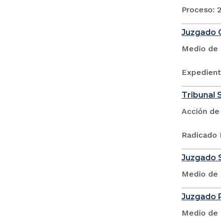
Proceso: 2
Juzgado O
Medio de 
Expedient
Tribunal S
Acción de
Radicado 
Juzgado S
Medio de 
Juzgado P
Medio de 