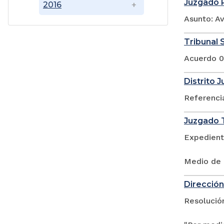
Juzgado P
2016
Asunto: A
Tribunal S
Acuerdo 0
Distrito 
Referenci
Juzgado T
Expedient
Medio de 
Dirección 
Resolució