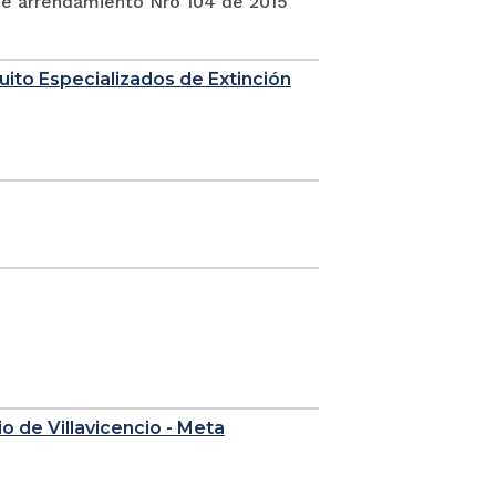
 de arrendamiento Nro 104 de 2015
uito Especializados de Extinción
o de Villavicencio - Meta