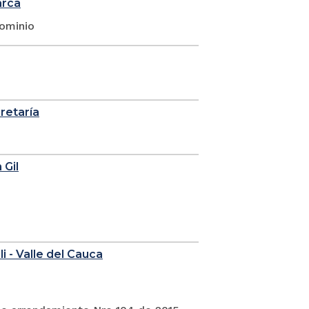
arca
dominio
cretaría
 Gil
i - Valle del Cauca