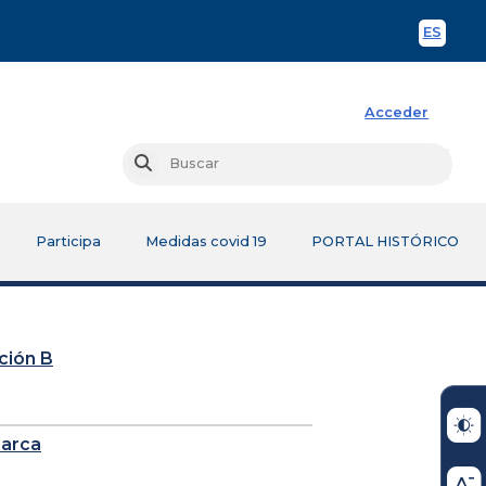
ES
Spani
Acceder
Busc
Buscar
Participa
Medidas covid 19
PORTAL HISTÓRICO
cción B
marca