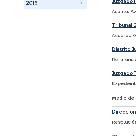
Juzgado P
2016
Asunto: A
Tribunal S
Acuerdo 0
Distrito 
Referenci
Juzgado T
Expedient
Medio de 
Dirección 
Resolució