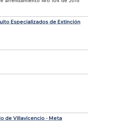
 de arrendamiento Nro 104 de 2015
uito Especializados de Extinción
o de Villavicencio - Meta