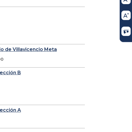
io de Villavicencio Meta
00
sección B
sección A