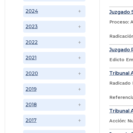
2024
Juzgado S
Proceso: 
2023
Radicació
2022
Juzgado P
2021
Edicto Emp
Tribunal 
2020
Radicado 
2019
Referencia
2018
Tribunal 
2017
Acción: N