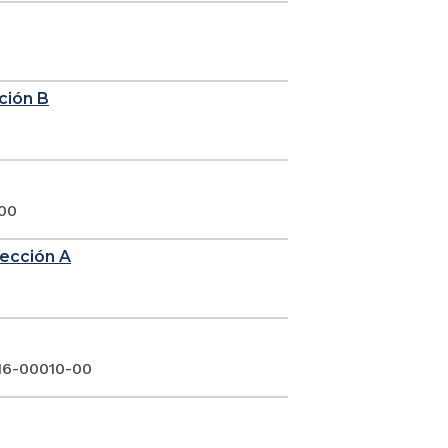
cción B
 00
sección A
016-00010-00