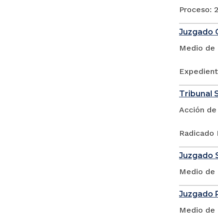
Proceso: 2
Juzgado O
Medio de 
Expedient
Tribunal S
Acción de
Radicado 
Juzgado S
Medio de 
Juzgado P
Medio de 