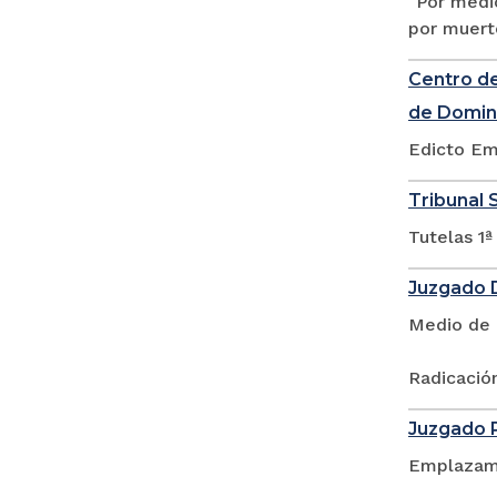
"Por medio
por muert
Centro de
de Domin
Edicto Em
Tribunal S
Tutelas 1ª
Juzgado D
Medio de 
Radicación
Juzgado P
Emplazam