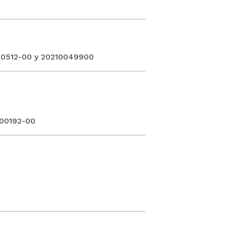
00512-00 y 20210049900
-00192-00