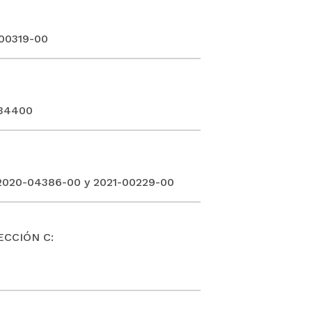
-00319-00
434400
2020-04386-00 y 2021-00229-00
ECCIÓN C: