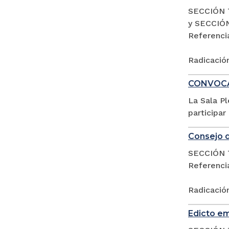
SECCIÓN 
y SECCIÓ
Referenc
Radicació
CONVOCAT
La Sala P
participar
Consejo d
SECCIÓN 
Referencia
Radicació
Edicto em