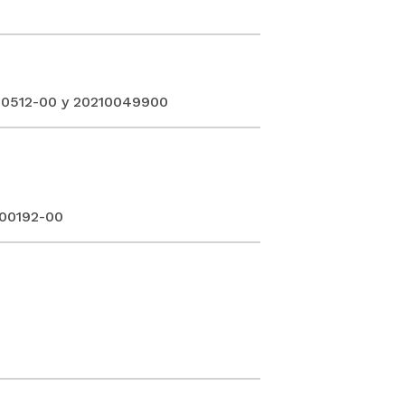
00512-00 y 20210049900
-00192-00