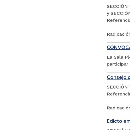
SECCIÓN 
y SECCIÓ
Referenc
Radicació
CONVOCAT
La Sala P
participar
Consejo d
SECCIÓN 
Referencia
Radicació
Edicto em