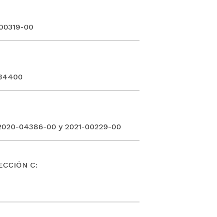
-00319-00
434400
2020-04386-00 y 2021-00229-00
ECCIÓN C: