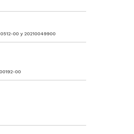
00512-00 y 20210049900
-00192-00