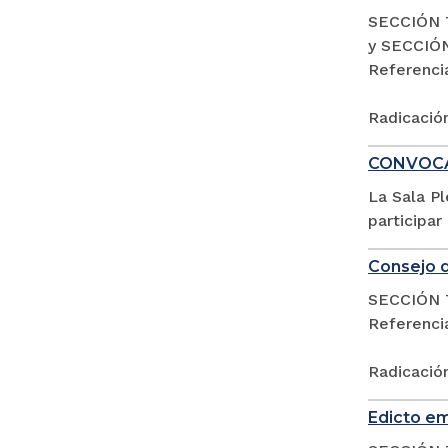
SECCIÓN 
y SECCIÓ
Referenc
Radicació
CONVOCAT
La Sala P
participar
Consejo d
SECCIÓN 
Referencia
Radicació
Edicto em