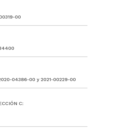
-00319-00
434400
2020-04386-00 y 2021-00229-00
ECCIÓN C: