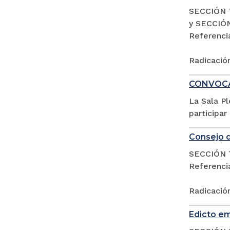
SECCIÓN 
y SECCIÓ
Referenc
Radicació
CONVOCAT
La Sala P
participar
Consejo d
SECCIÓN 
Referencia
Radicació
Edicto em