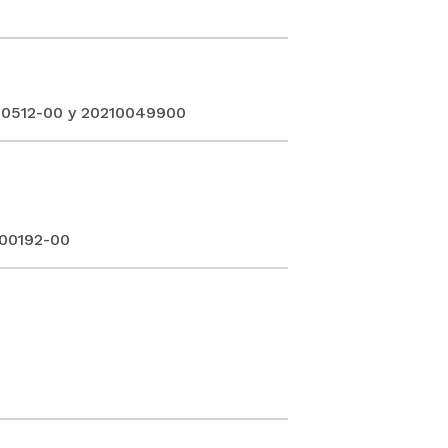
00512-00 y 20210049900
-00192-00