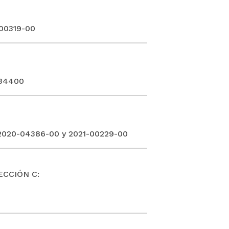
-00319-00
434400
2020-04386-00 y 2021-00229-00
ECCIÓN C: