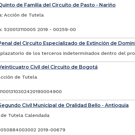
uinto de Familia del Circuito de Pasto - Nariño
a: Acción de Tutela
n: 520013110005 2019 - 00259-00
enal del Circuito Especializado de Extinción de Dominio
plazatorio de los terceros indeterminados dentro del pr
einticuatro Civil del Circuito de Bogotá
Acción de Tutela
 11001310302420190004900
egundo Civil Municipal de Oralidad Bello - Antioquia
 de Tutela Calendada
: 050884003002 2019-00679