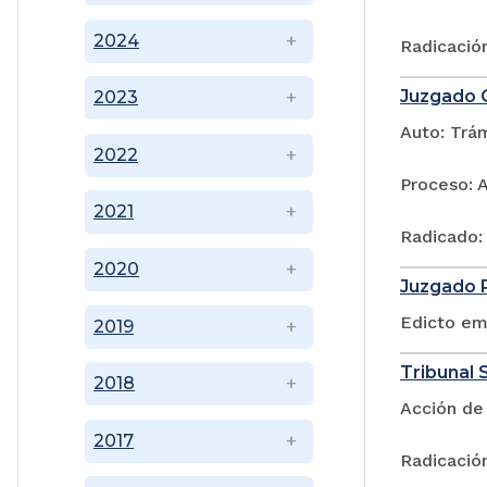
2024
Radicació
Juzgado C
2023
Auto: Trá
2022
Proceso: 
2021
Radicado:
2020
Juzgado P
Edicto em
2019
Tribunal S
2018
Acción de
2017
Radicació