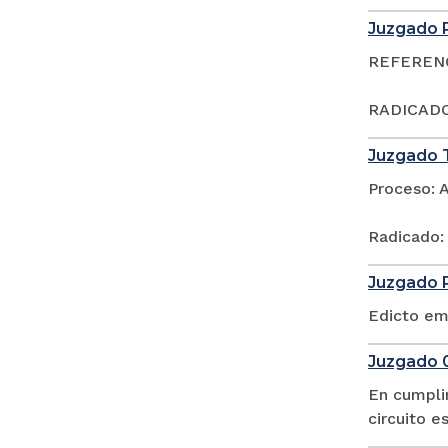
Juzgado P
REFERENCI
RADICADO
Juzgado T
Proceso: 
Radicado:
Juzgado P
Edicto em
Juzgado 0
En cumpli
circuito 