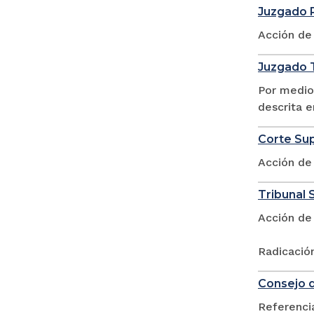
Juzgado 
Acción de
Juzgado T
Por medio
descrita e
Corte Sup
Acción de
Tribunal S
Acción de
Radicació
Consejo d
Referencia