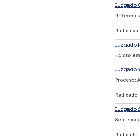
Juzgado Q
Referenci
Radicació
Juzgado P
Edicto em
Juzgado V
Proceso: 
Radicado
Juzgado S
Sentencia
Radicado