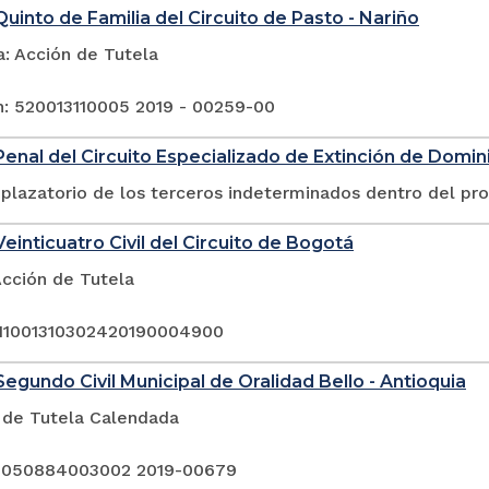
uinto de Familia del Circuito de Pasto - Nariño
a: Acción de Tutela
n: 520013110005 2019 - 00259-00
enal del Circuito Especializado de Extinción de Dominio
plazatorio de los terceros indeterminados dentro del pr
einticuatro Civil del Circuito de Bogotá
Acción de Tutela
 11001310302420190004900
egundo Civil Municipal de Oralidad Bello - Antioquia
 de Tutela Calendada
: 050884003002 2019-00679