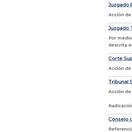
Juzgado 
Acción de
Juzgado T
Por medio
descrita e
Corte Sup
Acción de
Tribunal S
Acción de
Radicació
Consejo d
Referencia