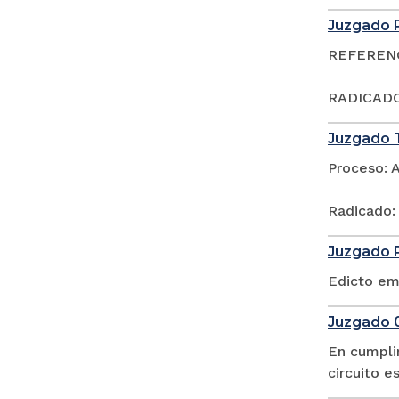
Juzgado P
REFERENCI
RADICADO
Juzgado T
Proceso: 
Radicado:
Juzgado P
Edicto em
Juzgado 0
En cumpli
circuito 