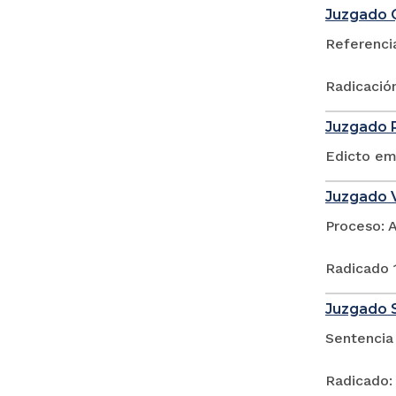
Juzgado Q
Referenci
Radicació
Juzgado P
Edicto em
Juzgado V
Proceso: 
Radicado
Juzgado S
Sentencia
Radicado