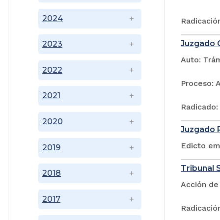
2024
Radicació
Juzgado C
2023
Auto: Trá
2022
Proceso: 
2021
Radicado:
2020
Juzgado P
Edicto em
2019
Tribunal S
2018
Acción de
2017
Radicació