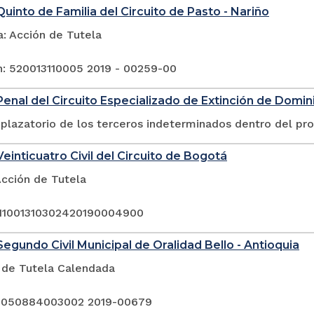
uinto de Familia del Circuito de Pasto - Nariño
a: Acción de Tutela
n: 520013110005 2019 - 00259-00
enal del Circuito Especializado de Extinción de Dominio
plazatorio de los terceros indeterminados dentro del pr
einticuatro Civil del Circuito de Bogotá
Acción de Tutela
 11001310302420190004900
egundo Civil Municipal de Oralidad Bello - Antioquia
 de Tutela Calendada
: 050884003002 2019-00679