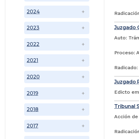
2024
Radicació
Juzgado C
2023
Auto: Trá
2022
Proceso: 
2021
Radicado:
2020
Juzgado P
Edicto em
2019
Tribunal S
2018
Acción de
2017
Radicació