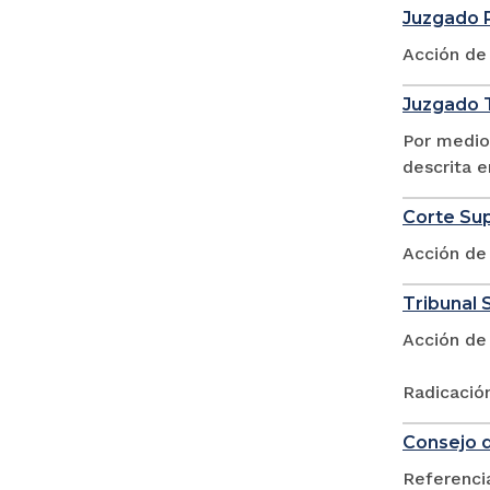
Juzgado 
Acción de
Juzgado T
Por medio
descrita e
Corte Sup
Acción de
Tribunal S
Acción de
Radicació
Consejo d
Referencia