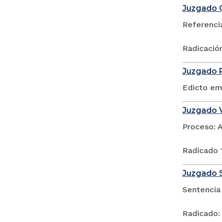
Juzgado Q
Referenci
Radicació
Juzgado P
Edicto em
Juzgado V
Proceso: 
Radicado
Juzgado S
Sentencia
Radicado