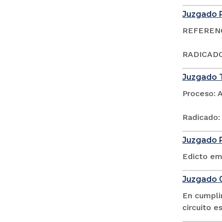
Juzgado P
REFERENCI
RADICADO
Juzgado T
Proceso: 
Radicado:
Juzgado P
Edicto em
Juzgado 0
En cumpli
circuito 