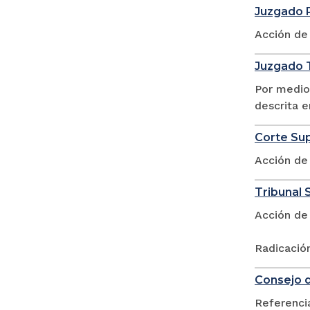
Juzgado 
Acción de
Juzgado T
Por medio
descrita e
Corte Sup
Acción de
Tribunal S
Acción de
Radicació
Consejo d
Referencia