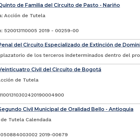
uinto de Familia del Circuito de Pasto - Nariño
a: Acción de Tutela
n: 520013110005 2019 - 00259-00
enal del Circuito Especializado de Extinción de Dominio
plazatorio de los terceros indeterminados dentro del pr
einticuatro Civil del Circuito de Bogotá
Acción de Tutela
 11001310302420190004900
egundo Civil Municipal de Oralidad Bello - Antioquia
 de Tutela Calendada
: 050884003002 2019-00679