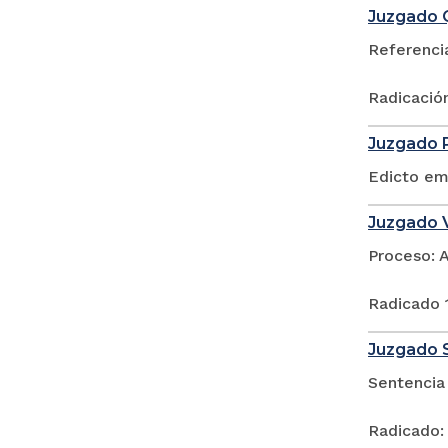
Juzgado Q
Referenci
Radicació
Juzgado P
Edicto em
Juzgado V
Proceso: 
Radicado
Juzgado S
Sentencia
Radicado