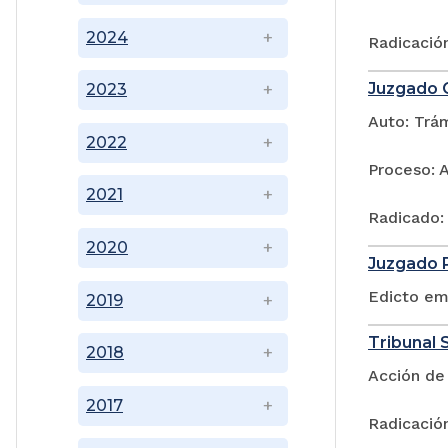
2024
Radicació
Juzgado C
2023
Auto: Trá
2022
Proceso: 
2021
Radicado:
2020
Juzgado P
Edicto em
2019
Tribunal S
2018
Acción de
2017
Radicació