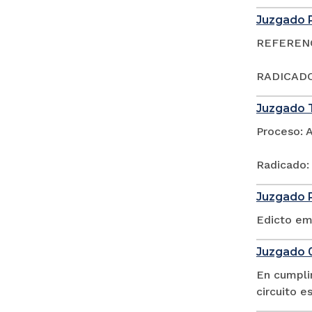
Juzgado P
REFERENCI
RADICADO
Juzgado T
Proceso: 
Radicado:
Juzgado P
Edicto em
Juzgado 0
En cumpli
circuito 