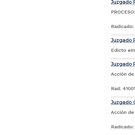
Juzgado P
PROCESO: 
Radicado:
Juzgado P
Edicto em
Juzgado P
Acción de
Rad: 41001
Juzgado C
Acción de
Radicado: