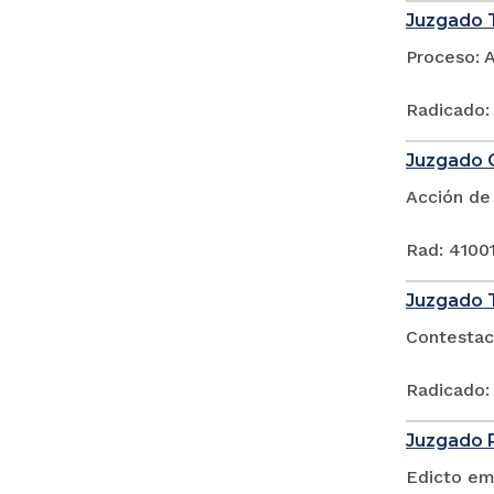
Juzgado T
Proceso: 
Radicado:
Juzgado C
Acción de
Rad: 4100
Juzgado T
Contestac
Radicado:
Juzgado P
Edicto em