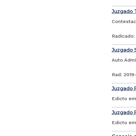
Juzgado T
Contestac
Radicado:
Juzgado S
Auto Admi
Rad: 2019
Juzgado P
Edicto em
Juzgado P
Edicto em