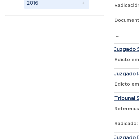
2016
Radicación
Documen
...
Juzgado S
Edicto em
Juzgado P
Edicto em
Tribunal S
Referenci
Radicado:
Juzgado P