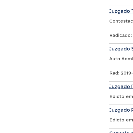
Juzgado T
Contestac
Radicado:
Juzgado S
Auto Admi
Rad: 2019
Juzgado P
Edicto em
Juzgado P
Edicto em