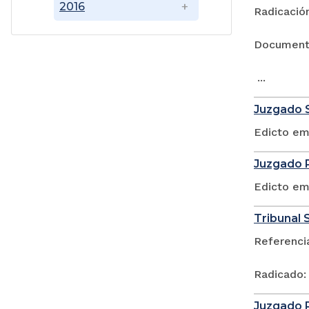
2016
Radicación
Documen
...
Juzgado S
Edicto em
Juzgado P
Edicto em
Tribunal S
Referenci
Radicado:
Juzgado P