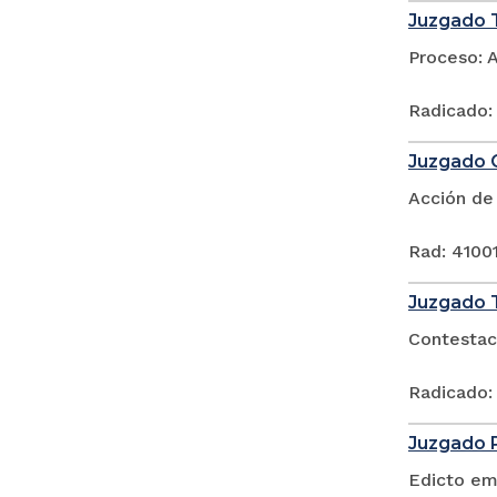
Juzgado T
Proceso: 
Radicado:
Juzgado C
Acción de
Rad: 4100
Juzgado T
Contestac
Radicado:
Juzgado P
Edicto em