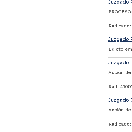
Juzgado P
PROCESO: 
Radicado:
Juzgado P
Edicto em
Juzgado P
Acción de
Rad: 41001
Juzgado C
Acción de
Radicado: