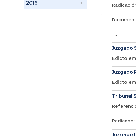
2016
Radicación
Documen
...
Juzgado S
Edicto em
Juzgado P
Edicto em
Tribunal S
Referenci
Radicado:
Juzgado P