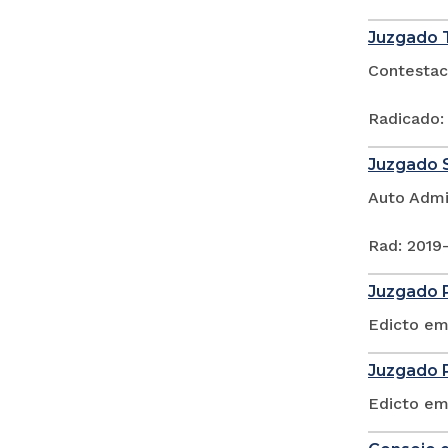
Juzgado T
Contestac
Radicado:
Juzgado S
Auto Admi
Rad: 2019
Juzgado P
Edicto em
Juzgado P
Edicto em