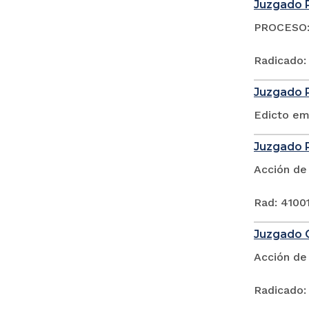
Juzgado P
PROCESO: 
Radicado:
Juzgado P
Edicto em
Juzgado P
Acción de
Rad: 41001
Juzgado C
Acción de
Radicado: