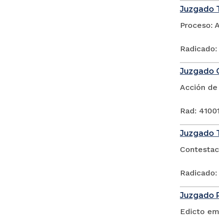
Juzgado T
Proceso: 
Radicado:
Juzgado C
Acción de
Rad: 4100
Juzgado T
Contestac
Radicado:
Juzgado P
Edicto em