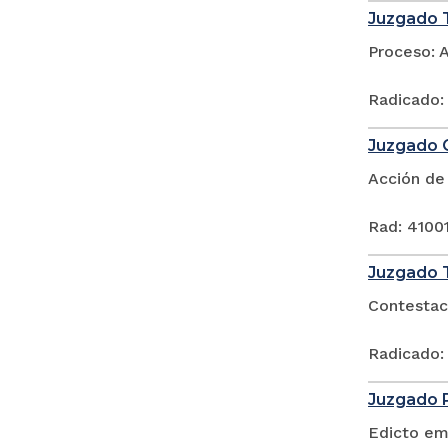
Juzgado T
Proceso: 
Radicado:
Juzgado C
Acción de
Rad: 4100
Juzgado T
Contestac
Radicado:
Juzgado P
Edicto em