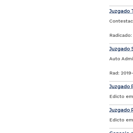
Juzgado T
Contestac
Radicado:
Juzgado S
Auto Admi
Rad: 2019
Juzgado P
Edicto em
Juzgado P
Edicto em