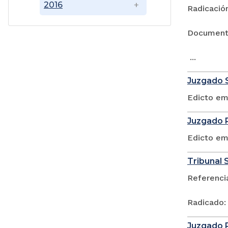
2016
Radicación
Documen
...
Juzgado S
Edicto em
Juzgado P
Edicto em
Tribunal S
Referenci
Radicado:
Juzgado P