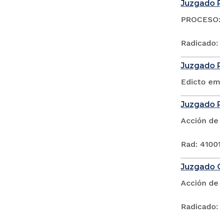
Juzgado P
PROCESO: 
Radicado:
Juzgado P
Edicto em
Juzgado P
Acción de
Rad: 41001
Juzgado C
Acción de
Radicado: