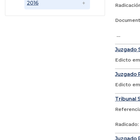
2016
Radicación
Documen
...
Juzgado S
Edicto em
Juzgado P
Edicto em
Tribunal S
Referenci
Radicado:
Juzgado P