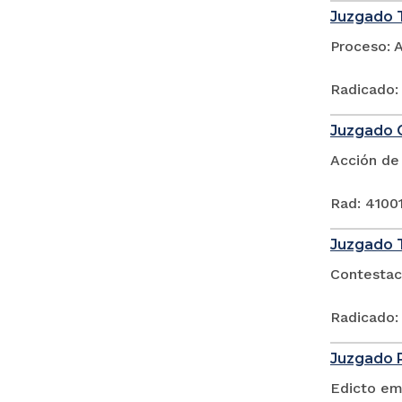
Juzgado T
Proceso: 
Radicado:
Juzgado C
Acción de
Rad: 4100
Juzgado T
Contestac
Radicado:
Juzgado P
Edicto em