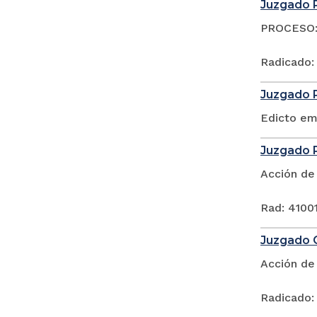
Juzgado P
PROCESO: 
Radicado:
Juzgado P
Edicto em
Juzgado P
Acción de
Rad: 41001
Juzgado C
Acción de
Radicado: