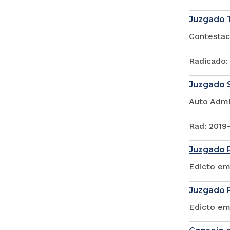
Juzgado T
Contestac
Radicado:
Juzgado S
Auto Admi
Rad: 2019
Juzgado P
Edicto em
Juzgado P
Edicto em