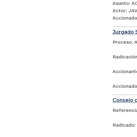
Asunto: 
Actor: J
Accionad
Juzgado S
Proceso: 
Radicació
Accionant
Accionad
Consejo d
Referenci
Radicado: