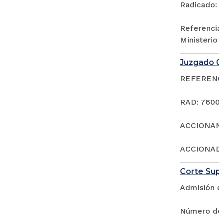
Radicado:
Referencia
Ministeri
Juzgado 0
REFERENC
RAD: 7600
ACCIONAN
ACCIONA
Corte Sup
Admisión 
Número de