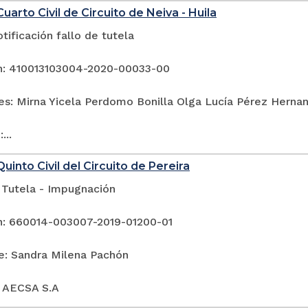
uarto Civil de Circuito de Neiva - Huila
tificación fallo de tutela
n: 410013103004-2020-00033-00
es: Mirna Yicela Perdomo Bonilla Olga Lucía Pérez Herna
...
uinto Civil del Circuito de Pereira
 Tutela - Impugnación
n: 660014-003007-2019-01200-01
e: Sandra Milena Pachón
: AECSA S.A