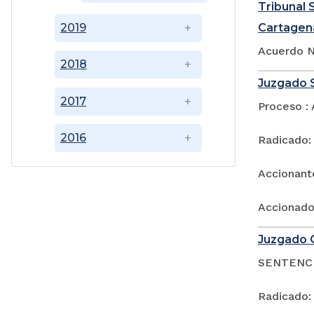
Tribunal S
2019
Cartagen
Acuerdo N
2018
Juzgado S
2017
Proceso : 
2016
Radicado:
Accionant
Accionado:
Juzgado C
SENTENC
Radicado: