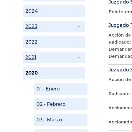
Juzgado S
2024
Edicto em
Juzgado T
2023
Acción de
2022
Radicado:
Demandant
Demandado
2021
Juzgado S
2020
Acción de
01 - Enero
Radicado:
02 - Febrero
Accionante
03 - Marzo
Accionado