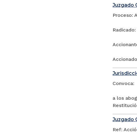
Juzgado C
Proceso: 
Radicado:
Accionant
Accionado
Jurisdicci
Convoca:
a los abog
Restitució
Juzgado C
Ref: Acci