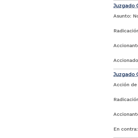
Juzgado C
Asunto: No
Radicació
Accionant
Accionado:
Juzgado Q
Acción de
Radicació
Accionant
En contra