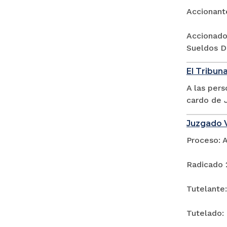
Accionant
Accionado
Sueldos De
El Tribuna
A las per
cardo de J
Juzgado V
Proceso: 
Radicado 
Tutelante
Tutelado: