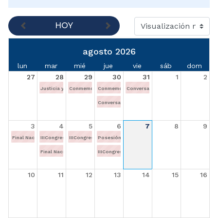
HOY
agosto 2026
lun
mar
mié
jue
vie
sáb
dom
27
28
29
30
31
1
2
Justicia y Ciudadanía. Violencia sexual contra niños, niñas y adolescent
Conmemoración de los 20 años de los Jueces Adm.
Conmemoración de los 20 años de los Jueces A
Conversatorio Regional de la Especi
Conversatorio Regional de la Especialidad Labo
3
4
5
6
7
8
9
Final Nacional de TALENTOS 2026 Teatro Roberto Arias Pérez de "Colsubsidio"
IIICongreso Regional Jurisdicción Contenciosa Administrativa del Carib
IIICongreso Regional Jurisdicción Contenciosa Administrati
Posesión de la Magistrada Paula Andrea Ramírez
Final Nacional de TALENTOS 2026
IIICongreso Regional Jurisdicción Contenciosa A
10
11
12
13
14
15
16