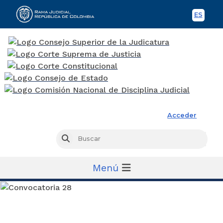
ES
Spani
Rama Judicial
Acceder
Busc
Buscar
Menú