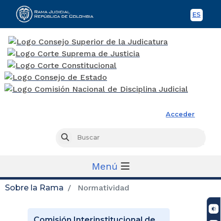
ES
Spani
Rama Judicial
Acceder
Busc
Buscar
Menú
Sobre la Rama
Normatividad
Comisión Interinstitucional de