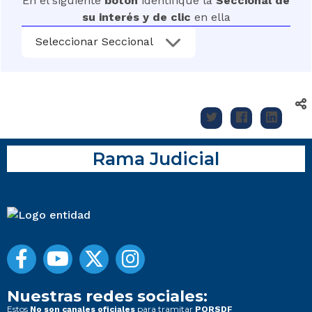
En el siguiente
botón
identifique la
Seccional de
su interés y de clic
en ella
Seleccionar Seccional
Rama Judicial
Nuestras redes sociales:
Estos
para tramitar
No son canales oficiales
PQRSDF