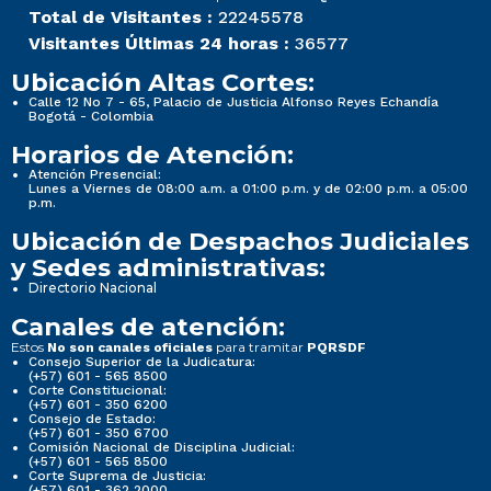
Total de Visitantes :
22245578
Visitantes Últimas 24 horas :
36577
Ubicación Altas Cortes:
Calle 12 No 7 - 65, Palacio de Justicia Alfonso Reyes Echandía
Bogotá - Colombia
Horarios de Atención:
Atención Presencial:
Lunes a Viernes de 08:00 a.m. a 01:00 p.m. y de 02:00 p.m. a 05:00
p.m.
Ubicación de Despachos Judiciales
y Sedes administrativas:
Directorio Nacional
Canales de atención:
Estos
para tramitar
No son canales oficiales
PQRSDF
Consejo Superior de la Judicatura:
(+57) 601 - 565 8500
Corte Constitucional:
(+57) 601 - 350 6200
Consejo de Estado:
(+57) 601 - 350 6700
Comisión Nacional de Disciplina Judicial:
(+57) 601 - 565 8500
Corte Suprema de Justicia:
(+57) 601 - 362 2000