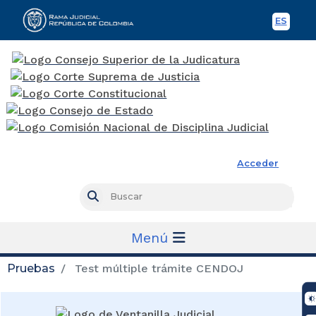
ES
Spani
Rama Judicial
Acceder
Busc
Buscar
Menú
Pruebas
Test múltiple trámite CENDOJ