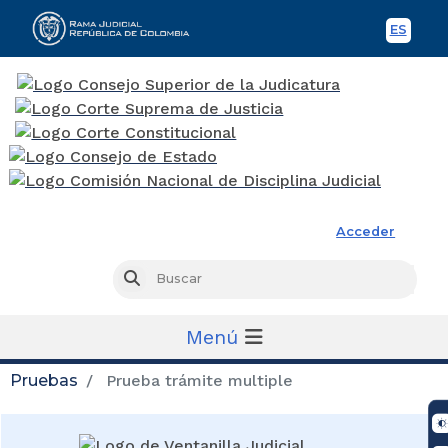
ES
Spani
Rama Judicial
Acceder
Busc
Buscar
Menú
Pruebas
Prueba trámite multiple