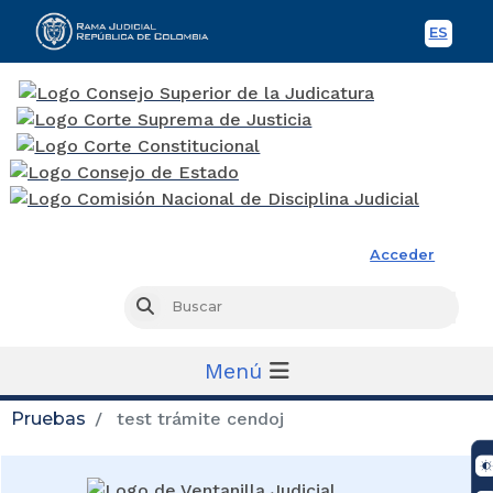
ES
Spani
Rama Judicial
Acceder
Busc
Buscar
Menú
Pruebas
test trámite cendoj