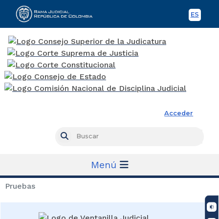
ES
Spani
Rama Judicial
Acceder
Busc
Buscar
Menú
Pruebas