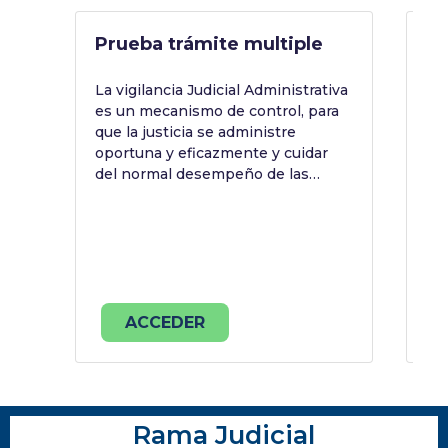
Prueba trámite multiple
Te
C
La vigilancia Judicial Administrativa
es un mecanismo de control, para
Es
que la justicia se administre
trá
oportuna y eficazmente y cuidar
Do
del normal desempeño de las
labores de funcionarios y
empleados de los despachos
judiciales, ubicados en el ámbito
territorial de circunscripción
territorial de los Consejos
Seccionales de la Judicatura.
ACCEDER
Rama Judicial