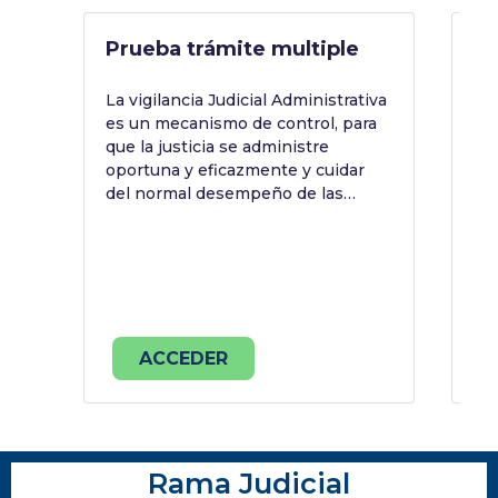
Prueba trámite multiple
Te
C
La vigilancia Judicial Administrativa
es un mecanismo de control, para
Es
que la justicia se administre
trá
oportuna y eficazmente y cuidar
Do
del normal desempeño de las
labores de funcionarios y
empleados de los despachos
judiciales, ubicados en el ámbito
territorial de circunscripción
territorial de los Consejos
Seccionales de la Judicatura.
ACCEDER
Rama Judicial