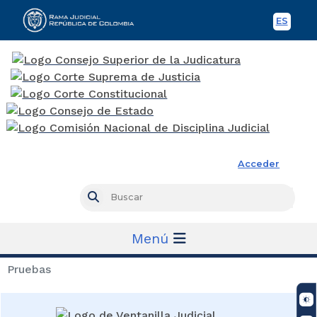
ES
Spani
Rama Judicial
Acceder
Busc
Buscar
Menú
Pruebas