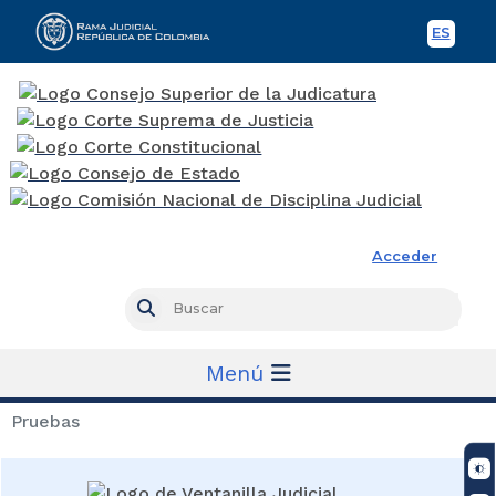
ES
Spani
Rama Judicial
Acceder
Busc
Buscar
Menú
Pruebas